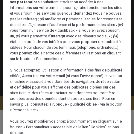
ses partenaires
souhaitent stocker ou accéder à des
informations sur votre terminal pour :
(i)
faire fonctionner les sites
et vous fournir les services que vous demandez (vous ne pouvez
pas les refuser) ;
(ii)
améliorer et personnaliser les fonctionnalités
des sites ;
(iii)
mesurer l'audience et la performance des sites ;
(iv)
vous fournir un service de « cashback » si vous en avez souscrit
un,
(v)
vous permettre d'interagir avec des réseaux sociaux ;
(vi)
établir un profil de vos intérêts pour vous proposer des publicités
ciblées. Pour chacun de vos terminaux (téléphone, ordinateur…),
vous pouvez choisir entre ces différentes utilisations en cliquant
sur le bouton « Personnaliser ».
Si vous acceptez l’utilisation d’information à des fins de publicité
ciblée, Accor traitera votre email (si vous l’avez donné) en version
« hashée », associé à vos données de navigation, de réservation
et de fidélité pour vous afficher des publicités ciblées sur des
sites tiers et des réseaux sociaux. Vos données pourront être
croisées avec des données dont disposent ces tiers. Pour en
Vérifier la disponibilité
savoir plus, consultez la rubrique « publicité ciblée » via le bouton
« Personnaliser ».
Vous pourrez modifier vos choix à tout moment en cliquant sur le
bouton « Personnaliser » accessible via le lien "Cookies" en bas
de page.