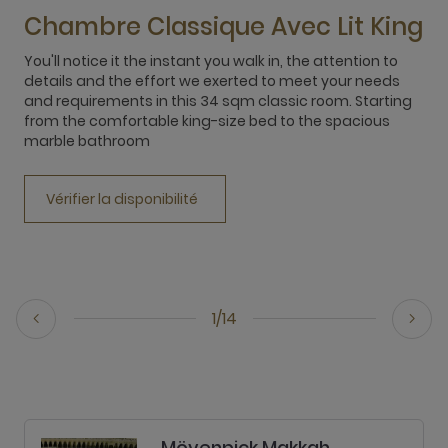
Chambre Classique Avec Lit King
You'll notice it the instant you walk in, the attention to
details and the effort we exerted to meet your needs
L
and requirements in this 34 sqm classic room. Starting
c
from the comfortable king-size bed to the spacious
e
marble bathroom
w
h
Vérifier la disponibilité
1/14
Mövenpick Makkah