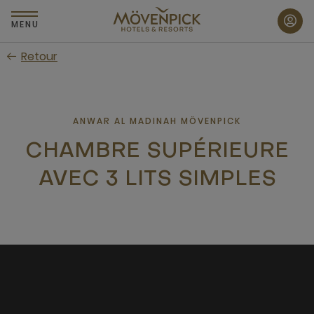
Passer
au
MENU
contenu
Retour
principal
ANWAR AL MADINAH MÖVENPICK
CHAMBRE SUPÉRIEURE
AVEC 3 LITS SIMPLES