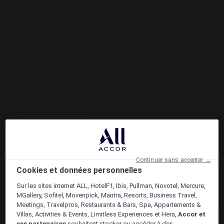
Continuer sans accepter →
Cookies et données personnelles
Sur les sites internet ALL, HotelF1, Ibis, Pullman, Novotel, Mercure,
MGallery, Sofitel, Movenpick, Mantra, Resorts, Business Travel,
Meetings, Travelpros, Restaurants & Bars, Spa, Appartements &
Villas, Activities & Events, Limitless Experiences et Hera,
Accor et
ses partenaires
souhaitent stocker ou accéder à des