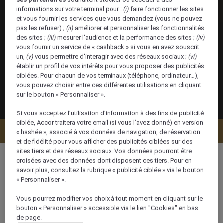
informations sur votre terminal pour :
(i)
faire fonctionner les sites
et vous fournir les services que vous demandez (vous ne pouvez
pas les refuser) ;
(ii)
améliorer et personnaliser les fonctionnalités
des sites ;
(iii)
mesurer l'audience et la performance des sites ;
(iv)
vous fournir un service de « cashback » si vous en avez souscrit
un,
(v)
vous permettre d'interagir avec des réseaux sociaux ;
(vi)
établir un profil de vos intérêts pour vous proposer des publicités
ciblées. Pour chacun de vos terminaux (téléphone, ordinateur…),
vous pouvez choisir entre ces différentes utilisations en cliquant
sur le bouton « Personnaliser ».
Si vous acceptez l’utilisation d’information à des fins de publicité
ciblée, Accor traitera votre email (si vous l’avez donné) en version
Vérifier la disponibilité
« hashée », associé à vos données de navigation, de réservation
et de fidélité pour vous afficher des publicités ciblées sur des
sites tiers et des réseaux sociaux. Vos données pourront être
croisées avec des données dont disposent ces tiers. Pour en
savoir plus, consultez la rubrique « publicité ciblée » via le bouton
« Personnaliser ».
32 m²
Vous pourrez modifier vos choix à tout moment en cliquant sur le
bouton « Personnaliser » accessible via le lien "Cookies" en bas
Vue sur la ville,Vue sur cour
de page.