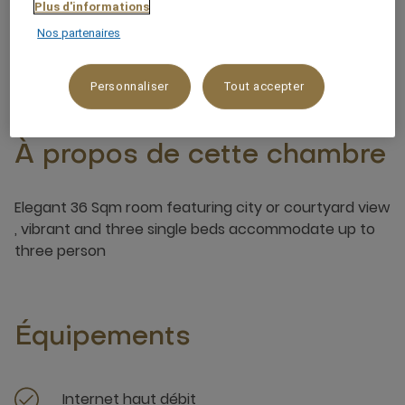
Plus d'informations
Nos partenaires
3 x
Personnaliser
Tout accepter
À propos de cette chambre
Elegant 36 Sqm room featuring city or courtyard view
, vibrant and three single beds accommodate up to
three person
Équipements
Internet haut débit