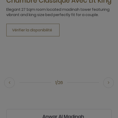
Chambre Classique Avec Lit King
Elegant 27 Sqm room located madinah tower featuring
vibrant and king size bed perfectly fit for a couple.
E
v
Vérifier la disponibilité
1/26
Anwar Al Madinah