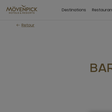
Passer
au
Destinations
Restauran
contenu
principal
Retour
BAR