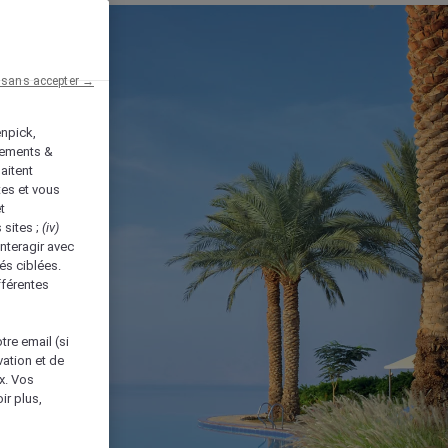
 sans accepter →
enpick,
tements &
aitent
tes et vous
t
 sites ;
(iv)
nteragir avec
és ciblées.
fférentes
tre email (si
vation et de
ux. Vos
ir plus,