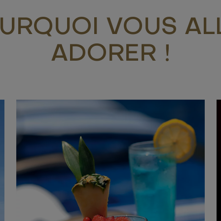
URQUOI VOUS AL
ADORER !