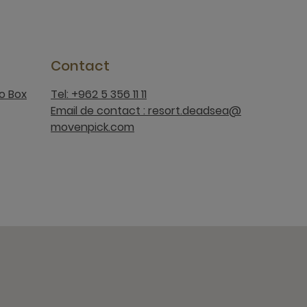
Contact
o Box
Tel: +962 5 356 11 11
Email de contact : resort.deadsea@
movenpick.com