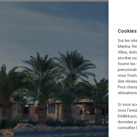
Cookies
Sur les sit
Mantra, Re
Villas, Act
stocker ou
fournir le
personnalis
vous fourn
des réseau
Pour chacu
utilisation
Si vous acc
vous l’ave
fidélité po
données po
consultez l