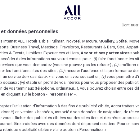
Continuer
 et données personnelles
es internet ALL, HotelF1, Ibis, Pullman, Novotel, Mercure, MGallery, Sofitel, Mov
sorts, Business Travel, Meetings, Travelpros, Restaurants & Bars, Spa, Appar
ivities & Events, Limitless Experiences et Hera,
Accor et ses partenaires
souh
 accéder à des informations sur votre terminal pour :
(i)
faire fonctionner les si
s services que vous demandez (vous ne pouvez pas les refuser) ;
(ii)
améliorer e
er les fonctionnalités des sites ;
(iii)
mesurer l'audience et la performance des
ir un service de « cashback » si vous en avez souscrit un,
(v)
vous permettre d'i
x sociaux ;
(vi)
établir un profil de vos intérêts pour vous proposer des publicit
n de vos terminaux (téléphone, ordinateur…), vous pouvez choisir entre ces di
s en cliquant sur le bouton « Personnaliser ».
eptez l’utilisation d’information à des fins de publicité ciblée, Accor traitera vo
z donné) en version « hashée », associé à vos données de navigation, de réser
ur vous afficher des publicités ciblées sur des sites tiers et des réseaux socia
urront être croisées avec des données dont disposent ces tiers. Pour en savo
a rubrique « publicité ciblée » via le bouton « Personnaliser ».
Menu
Réserver une table