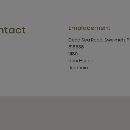
Emplacement
ntact
Dead Sea Road, Sweimeh, P
815538
11180
dead-sea
Jordanie