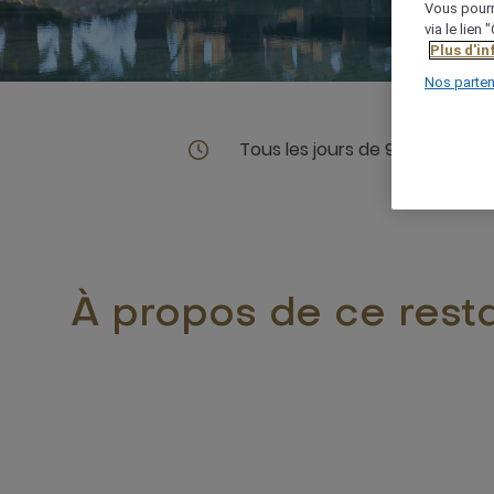
Vous pourr
via le lien
Plus d'i
Nos parten
Tous les jours de 9h à 19h
À propos de ce rest