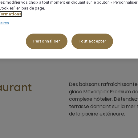
ez modifier vos choix à tout moment en cliquant sur le bouton « Personnaliser
 "Cookies" en bas de page.
nformations
aires
Dead Sea Road, Sweimeh, Po Box 815538, 11180, dead-se
Personnaliser
Tout accepter
Des boissons rafraîchissante
aurant
glace Mövenpick Premium de v
complexe hôtelier. Détendez-v
terrasse donnant sur la mer M
de la piscine extérieure.