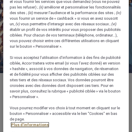
et vous fournir les services que vous demandez (vous ne pouvez
pas les refuser) ;
(ii)
améliorer et personnaliser les fonctionnalités
des sites ;
(iii)
mesurer l'audience et la performance des sites ;
(iv)
vous fournir un service de « cashback » si vous en avez souscrit
un,
(v)
vous permettre d'interagir avec des réseaux sociaux ;
(vi)
établir un profil de vos intérêts pour vous proposer des publicités
ciblées. Pour chacun de vos terminaux (téléphone, ordinateur…),
vous pouvez choisir entre ces différentes utilisations en cliquant
sur le bouton « Personnaliser ».
Si vous acceptez l’utilisation d’information à des fins de publicité
ciblée, Accor traitera votre email (si vous l’avez donné) en version
« hashée », associé à vos données de navigation, de réservation
et de fidélité pour vous afficher des publicités ciblées sur des
sites tiers et des réseaux sociaux. Vos données pourront être
croisées avec des données dont disposent ces tiers. Pour en
savoir plus, consultez la rubrique « publicité ciblée » via le bouton
« Personnaliser ».
272 m²
Vous pourrez modifier vos choix à tout moment en cliquant sur le
bouton « Personnaliser » accessible via le lien "Cookies" en bas
Idéale pour les réunions d'affaires, les
de page.
petits événements et les réceptions
Plus d'informations
privées