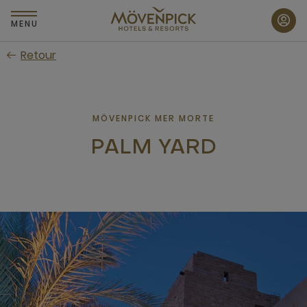
Passer
au
MENU
contenu
Retour
principal
MÖVENPICK MER MORTE
PALM YARD