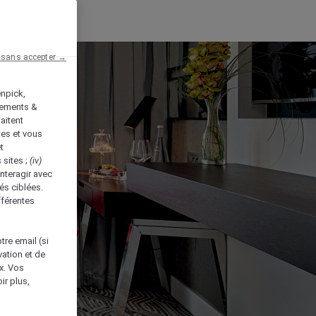
 sans accepter →
enpick,
tements &
aitent
tes et vous
t
 sites ;
(iv)
nteragir avec
és ciblées.
fférentes
tre email (si
vation et de
ux. Vos
ir plus,