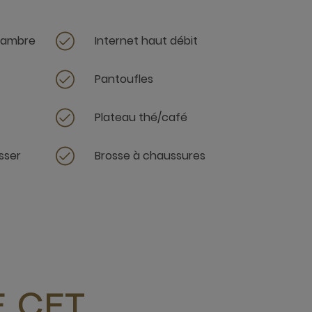
chambre
Internet haut débit
Pantoufles
Plateau thé/café
sser
Brosse à chaussures
 CET