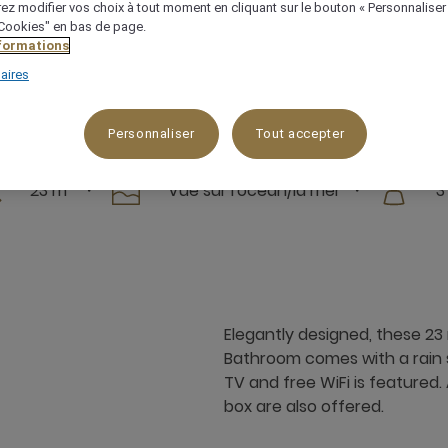
ez modifier vos choix à tout moment en cliquant sur le bouton « Personnaliser
 "Cookies" en bas de page.
Vérifier la disponibilité
nformations
aires
Personnaliser
Tout accepter
23 m²
Vue sur l'océan/la mer
3
Elegantly designed, these 23
Bathroom comes with a rain s
TV and free WiFi is featured.
box are also offered.