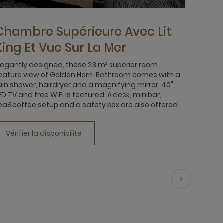
Chambre Supérieure Avec Lit
King Et Vue Sur La Mer
legantly designed, these 23 m² superior room
eature view of Golden Horn. Bathroom comes with a
ain shower, hairdryer and a magnifying mirror. 40"
ED TV and free WiFi is featured. A desk, minibar,
ea&coffee setup and a safety box are also offered.
Vérifier la disponibilité