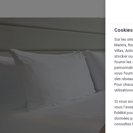
Cookies
Sur les sit
Mantra, Re
Villas, Act
stocker ou
fournir le
personnalis
vous fourn
des réseau
Pour chacu
utilisation
Si vous acc
vous l’ave
fidélité po
données po
consultez l