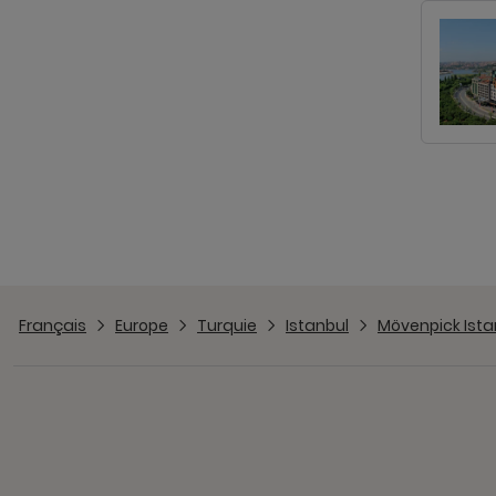
Français
Europe
Turquie
Istanbul
Mövenpick Ista