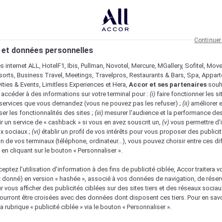
Continuer
 et données personnelles
es internet ALL, HotelF1, Ibis, Pullman, Novotel, Mercure, MGallery, Sofitel, Mov
sorts, Business Travel, Meetings, Travelpros, Restaurants & Bars, Spa, Appar
ivities & Events, Limitless Experiences et Hera,
Accor et ses partenaires
souh
 accéder à des informations sur votre terminal pour :
(i)
faire fonctionner les si
s services que vous demandez (vous ne pouvez pas les refuser) ;
(ii)
améliorer e
er les fonctionnalités des sites ;
(iii)
mesurer l'audience et la performance des
ir un service de « cashback » si vous en avez souscrit un,
(v)
vous permettre d'i
x sociaux ;
(vi)
établir un profil de vos intérêts pour vous proposer des publicit
n de vos terminaux (téléphone, ordinateur…), vous pouvez choisir entre ces di
s en cliquant sur le bouton « Personnaliser ».
eptez l’utilisation d’information à des fins de publicité ciblée, Accor traitera vo
z donné) en version « hashée », associé à vos données de navigation, de réser
ur vous afficher des publicités ciblées sur des sites tiers et des réseaux socia
urront être croisées avec des données dont disposent ces tiers. Pour en savo
a rubrique « publicité ciblée » via le bouton « Personnaliser ».