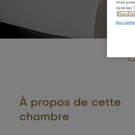
Vous pourr
via le lien
Plus d'i
Nos parten
À propos de cette
chambre