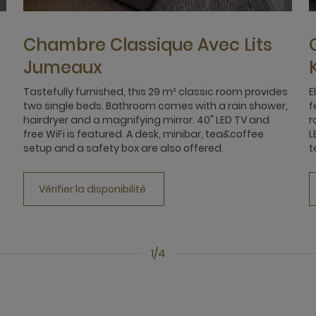
Chambre Classique Avec Lits
Jumeaux
Tastefully furnished, this 29 m² classic room provides
E
two single beds. Bathroom comes with a rain shower,
f
hairdryer and a magnifying mirror. 40" LED TV and
r
,
free WiFi is featured. A desk, minibar, tea&coffee
L
setup and a safety box are also offered.
t
Vérifier la disponibilité
1/4