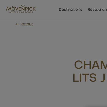
Passer
au
Destinations
Restauran
contenu
principal
Retour
CHAM
LITS 