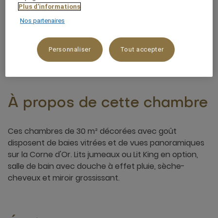
Plus d'informations
Vue sur l'océan/la mer
Nos partenaires
3 x
Personnaliser
Tout accepter
À propos de cette chambre
Ces chambres de 30 m² décorées avec goût
disposent de baies vitrées et de vues panoramiques
sur la Corne d'Or. Lits jumeaux ou Lit King en option,
salle de bain avec douche à effet pluie, sèche-
cheveux et miroir grossissant.