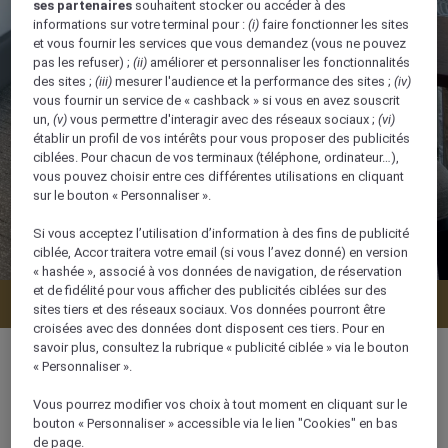
ses partenaires
souhaitent stocker ou accéder à des
informations sur votre terminal pour :
(i)
faire fonctionner les sites
et vous fournir les services que vous demandez (vous ne pouvez
pas les refuser) ;
(ii)
améliorer et personnaliser les fonctionnalités
des sites ;
(iii)
mesurer l'audience et la performance des sites ;
(iv)
vous fournir un service de « cashback » si vous en avez souscrit
un,
(v)
vous permettre d'interagir avec des réseaux sociaux ;
(vi)
établir un profil de vos intérêts pour vous proposer des publicités
ciblées. Pour chacun de vos terminaux (téléphone, ordinateur…),
vous pouvez choisir entre ces différentes utilisations en cliquant
sur le bouton « Personnaliser ».
Si vous acceptez l’utilisation d’information à des fins de publicité
ciblée, Accor traitera votre email (si vous l’avez donné) en version
« hashée », associé à vos données de navigation, de réservation
et de fidélité pour vous afficher des publicités ciblées sur des
Vérifier la disponibilité
sites tiers et des réseaux sociaux. Vos données pourront être
croisées avec des données dont disposent ces tiers. Pour en
savoir plus, consultez la rubrique « publicité ciblée » via le bouton
« Personnaliser ».
Vous pourrez modifier vos choix à tout moment en cliquant sur le
30 m²
bouton « Personnaliser » accessible via le lien "Cookies" en bas
de page.