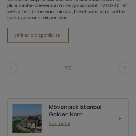
T
pluie, sèche-cheveux et miroir grossissant. TV LED 40'' et
t
wi-fi offert. Un bureau, minibar, thé et café, et un coffre
h
sont également disponibles
W
s
Vérifier la disponibilité
1/10
Mövenpick Istanbul
Golden Horn
Voir l’hôtel