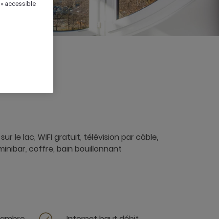
 » accessible
3 x
 le lac, WIFI gratuit, télévision par câble,
minibar, coffre, bain bouillonnant
chambre
Internet haut débit