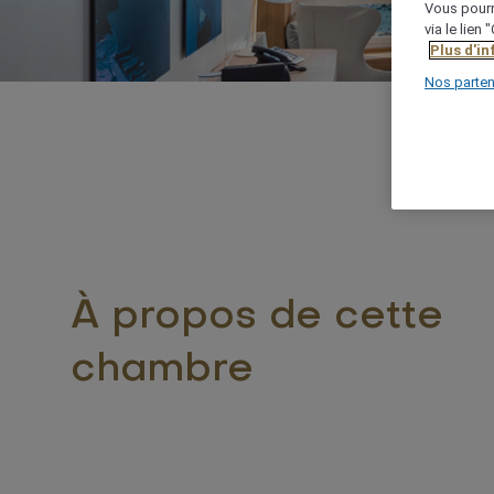
Vous pourr
via le lien
Plus d'i
Nos parten
À propos de cette
chambre