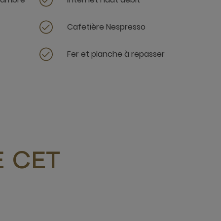
Cafetière Nespresso
Fer et planche à repasser
 CET