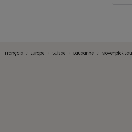
Français
Europe
Suisse
Lausanne
Mövenpick La