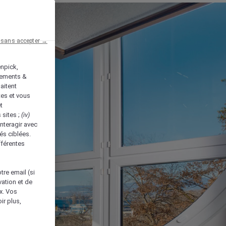
 sans accepter →
enpick,
tements &
aitent
tes et vous
t
 sites ;
(iv)
nteragir avec
és ciblées.
fférentes
tre email (si
vation et de
ux. Vos
ir plus,