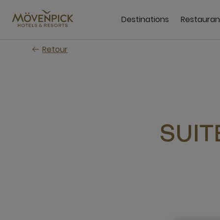
Passer
au
Destinations
Restauran
contenu
principal
Retour
SUIT