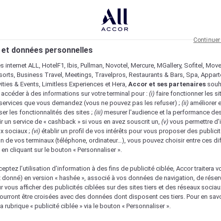
Continuer
 et données personnelles
es internet ALL, HotelF1, Ibis, Pullman, Novotel, Mercure, MGallery, Sofitel, Mov
sorts, Business Travel, Meetings, Travelpros, Restaurants & Bars, Spa, Appar
ivities & Events, Limitless Experiences et Hera,
Accor et ses partenaires
souh
 accéder à des informations sur votre terminal pour :
(i)
faire fonctionner les si
s services que vous demandez (vous ne pouvez pas les refuser) ;
(ii)
améliorer e
er les fonctionnalités des sites ;
(iii)
mesurer l'audience et la performance des
ir un service de « cashback » si vous en avez souscrit un,
(v)
vous permettre d'i
x sociaux ;
(vi)
établir un profil de vos intérêts pour vous proposer des publicit
n de vos terminaux (téléphone, ordinateur…), vous pouvez choisir entre ces di
s en cliquant sur le bouton « Personnaliser ».
eptez l’utilisation d’information à des fins de publicité ciblée, Accor traitera vo
z donné) en version « hashée », associé à vos données de navigation, de réser
ur vous afficher des publicités ciblées sur des sites tiers et des réseaux socia
urront être croisées avec des données dont disposent ces tiers. Pour en savo
a rubrique « publicité ciblée » via le bouton « Personnaliser ».
Vérifier la disponibilité