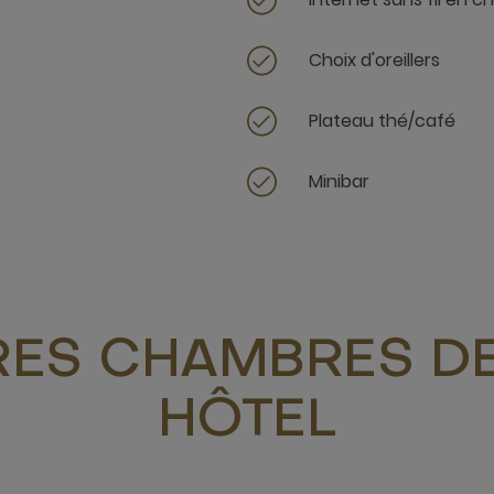
Choix d'oreillers
Plateau thé/café
Minibar
RES CHAMBRES DE
HÔTEL