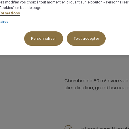
ez modifier vos choix à tout moment en cliquant sur le bouton « Personnaliser
 "Cookies" en bas de page.
nformations
aires
80 m²
Vue sur la baie,Vue sur le lac
Personnaliser
Tout accepter
Chambre de 80 m² avec vue sur
climatisation, grand bureau, 
Internet sans fil en 