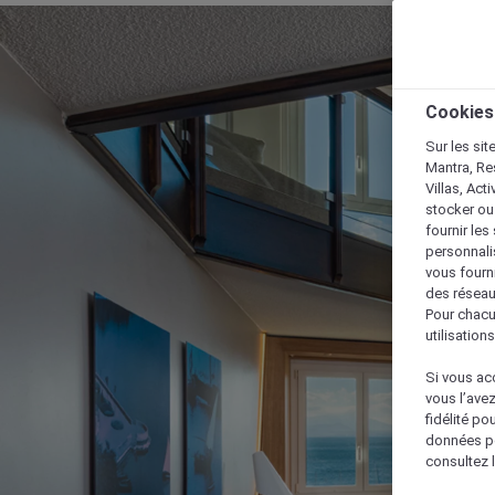
Cookies
Sur les sit
Mantra, Re
Villas, Act
stocker ou
fournir le
personnalis
vous fourn
des réseau
Pour chacu
utilisation
Si vous acc
vous l’ave
fidélité po
données po
consultez l