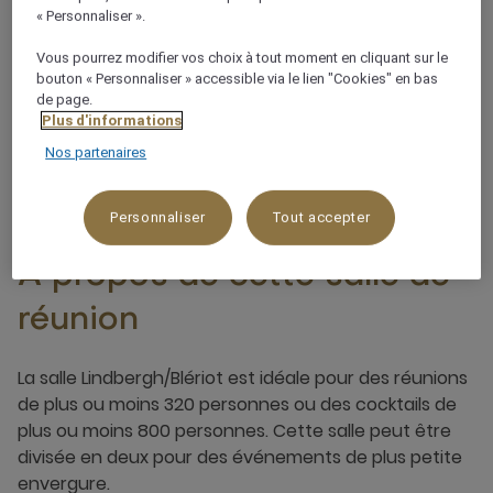
« Personnaliser ».
Accès pour les véhicules
Vous pourrez modifier vos choix à tout moment en cliquant sur le
Éclairage personnalisable
bouton « Personnaliser » accessible via le lien "Cookies" en bas
de page.
Plus d'informations
Nos partenaires
Personnaliser
Tout accepter
À propos de cette salle de
réunion
La salle Lindbergh/Blériot est idéale pour des réunions
de plus ou moins 320 personnes ou des cocktails de
plus ou moins 800 personnes. Cette salle peut être
divisée en deux pour des événements de plus petite
envergure.