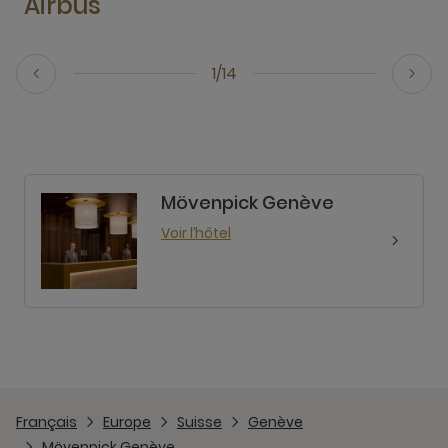
Airbus
1/14
Mövenpick Genève
Voir l’hôtel
Français
Europe
Suisse
Genève
Mövenpick Genève