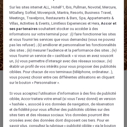
Sur les sites internet ALL, HotelF1, Ibis, Pullman, Novotel, Mercure,
MGallery, Sofitel, Movenpick, Mantra, Resorts, Business Travel,
Meetings, Travelpros, Restaurants & Bars, Spa, Appartements &
Villas, Activities & Events, Limitless Experiences et Hera,
Accor et
ses partenaires
souhaitent stocker ou accéder à des
informations sur votre terminal pour :
(i)
faire fonctionner les sites
et vous fournir les services que vous demandez (vous ne pouvez
pas les refuser) ;
(ii)
améliorer et personnaliser les fonctionnalités
des sites ;
(iii)
mesurer l'audience et la performance des sites ;
(iv)
vous fournir un service de « cashback » si vous en avez souscrit
un,
(v)
vous permettre d'interagir avec des réseaux sociaux ;
(vi)
établir un profil de vos intérêts pour vous proposer des publicités
ciblées. Pour chacun de vos terminaux (téléphone, ordinateur…),
vous pouvez choisir entre ces différentes utilisations en cliquant
sur le bouton « Personnaliser ».
Si vous acceptez l’utilisation d’information à des fins de publicité
286 - 610 m²
ciblée, Accor traitera votre email (si vous l’avez donné) en version
« hashée », associé à vos données de navigation, de réservation
et de fidélité pour vous afficher des publicités ciblées sur des
Idéale pour les grands événements et
sites tiers et des réseaux sociaux. Vos données pourront être
conférences
croisées avec des données dont disposent ces tiers. Pour en
savoir plus, consultez la rubrique « publicité ciblée » via le bouton