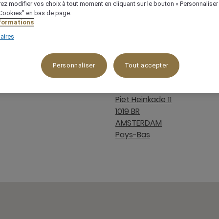
ez modifier vos choix à tout moment en cliquant sur le bouton « Personnaliser
 "Cookies" en bas de page.
nformations
aires
Personnaliser
Tout accepter
Emplacement
ntact
Piet Heinkade 11
1019 BR
AMSTERDAM
Pays-Bas