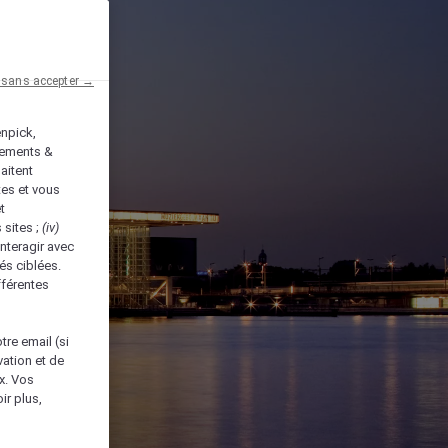
 sans accepter →
enpick,
tements &
aitent
tes et vous
t
 sites ;
(iv)
nteragir avec
és ciblées.
fférentes
tre email (si
vation et de
ux. Vos
ir plus,