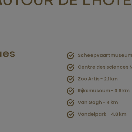
AUTOUR DE L'HÔTE
ues
Scheepvaartmuseum -
Centre des sciences N
Zoo Artis - 2.1 km
Rijksmuseum - 3.6 km
Van Gogh - 4 km
Vondelpark - 4.8 km