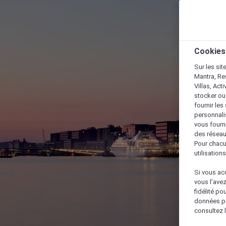
Cookies
Sur les sit
Mantra, Re
Villas, Act
stocker ou
fournir le
personnalis
vous fourn
des réseau
Pour chacu
utilisation
Si vous acc
vous l’ave
fidélité po
données po
consultez l