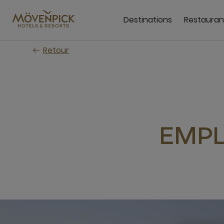
Passer
au
Destinations
Restauran
contenu
principal
Retour
EMPL