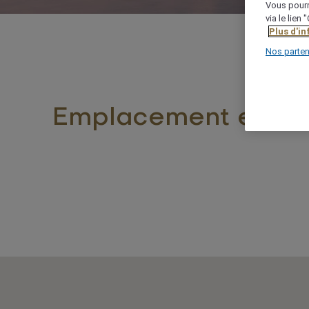
Vous pourr
via le lien
Plus d'i
Nos parten
Emplacement et co