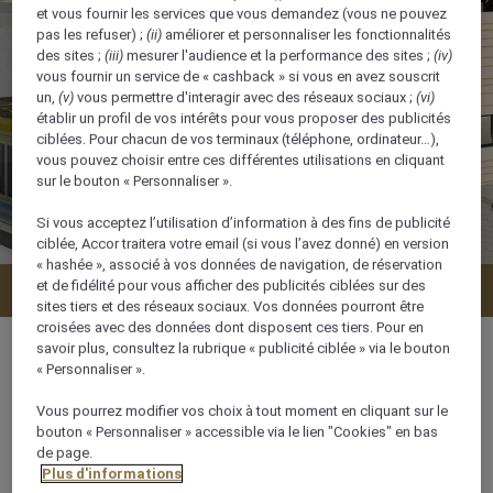
et vous fournir les services que vous demandez (vous ne pouvez
pas les refuser) ;
(ii)
améliorer et personnaliser les fonctionnalités
des sites ;
(iii)
mesurer l'audience et la performance des sites ;
(iv)
vous fournir un service de « cashback » si vous en avez souscrit
un,
(v)
vous permettre d'interagir avec des réseaux sociaux ;
(vi)
établir un profil de vos intérêts pour vous proposer des publicités
ciblées. Pour chacun de vos terminaux (téléphone, ordinateur…),
vous pouvez choisir entre ces différentes utilisations en cliquant
sur le bouton « Personnaliser ».
Si vous acceptez l’utilisation d’information à des fins de publicité
ciblée, Accor traitera votre email (si vous l’avez donné) en version
« hashée », associé à vos données de navigation, de réservation
et de fidélité pour vous afficher des publicités ciblées sur des
Vérifier la disponibilité
sites tiers et des réseaux sociaux. Vos données pourront être
croisées avec des données dont disposent ces tiers. Pour en
savoir plus, consultez la rubrique « publicité ciblée » via le bouton
« Personnaliser ».
Vous pourrez modifier vos choix à tout moment en cliquant sur le
21 m²
bouton « Personnaliser » accessible via le lien "Cookies" en bas
de page.
Plus d'informations
2 x