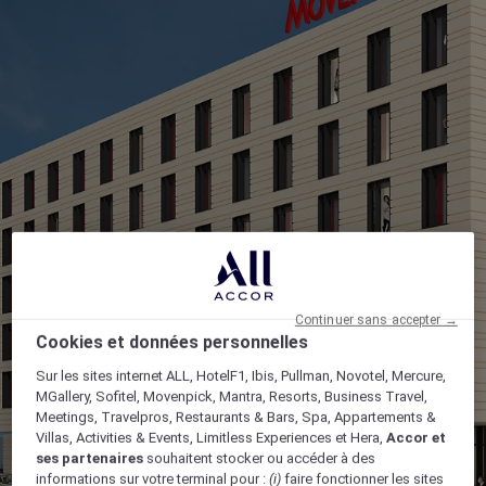
Continuer sans accepter →
Cookies et données personnelles
Sur les sites internet ALL, HotelF1, Ibis, Pullman, Novotel, Mercure,
MGallery, Sofitel, Movenpick, Mantra, Resorts, Business Travel,
Meetings, Travelpros, Restaurants & Bars, Spa, Appartements &
Villas, Activities & Events, Limitless Experiences et Hera,
Accor et
ses partenaires
souhaitent stocker ou accéder à des
informations sur votre terminal pour :
(i)
faire fonctionner les sites