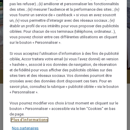
pas les refuser) ;
(ii)
améliorer et personnaliser les fonctionnalités
des sites ;
(iii)
mesurer l'audience et la performance des sites ;
(iv)
vous fournir un service de « cashback » si vous en avez souscrit
un,
(v)
vous permettre d'interagir avec des réseaux sociaux ;
(vi)
établir un profil de vos intérêts pour vous proposer des publicités
ciblées. Pour chacun de vos terminaux (téléphone, ordinateur…),
vous pouvez choisir entre ces différentes utilisations en cliquant
sur le bouton « Personnaliser ».
Si vous acceptez l’utilisation d’information à des fins de publicité
ciblée, Accor traitera votre email (si vous l’avez donné) en version
« hashée », associé à vos données de navigation, de réservation
et de fidélité pour vous afficher des publicités ciblées sur des
sites tiers et des réseaux sociaux. Vos données pourront être
Vérifier la disponibilité
croisées avec des données dont disposent ces tiers. Pour en
savoir plus, consultez la rubrique « publicité ciblée » via le bouton
« Personnaliser ».
Vous pourrez modifier vos choix à tout moment en cliquant sur le
bouton « Personnaliser » accessible via le lien "Cookies" en bas
56 m²
de page.
Plus d'informations
4 x
Nos partenaires