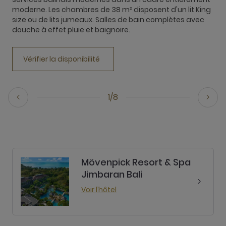
moderne. Les chambres de 38 m² disposent d'un lit King
p
size ou de lits jumeaux. Salles de bain complètes avec
a
douche à effet pluie et baignoire.
Vérifier la disponibilité
1/8
Mövenpick Resort & Spa
Jimbaran Bali
Voir l’hôtel