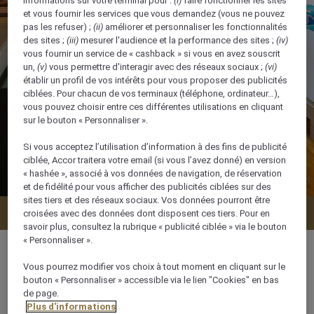
informations sur votre terminal pour :
(i)
faire fonctionner les sites
et vous fournir les services que vous demandez (vous ne pouvez
pas les refuser) ;
(ii)
améliorer et personnaliser les fonctionnalités
des sites ;
(iii)
mesurer l'audience et la performance des sites ;
(iv)
vous fournir un service de « cashback » si vous en avez souscrit
un,
(v)
vous permettre d'interagir avec des réseaux sociaux ;
(vi)
établir un profil de vos intérêts pour vous proposer des publicités
ciblées. Pour chacun de vos terminaux (téléphone, ordinateur…),
vous pouvez choisir entre ces différentes utilisations en cliquant
sur le bouton « Personnaliser ».
Si vous acceptez l’utilisation d’information à des fins de publicité
ciblée, Accor traitera votre email (si vous l’avez donné) en version
« hashée », associé à vos données de navigation, de réservation
et de fidélité pour vous afficher des publicités ciblées sur des
sites tiers et des réseaux sociaux. Vos données pourront être
Vérifier la disponibilité
croisées avec des données dont disposent ces tiers. Pour en
savoir plus, consultez la rubrique « publicité ciblée » via le bouton
« Personnaliser ».
Vous pourrez modifier vos choix à tout moment en cliquant sur le
bouton « Personnaliser » accessible via le lien "Cookies" en bas
38 m²
de page.
Plus d'informations