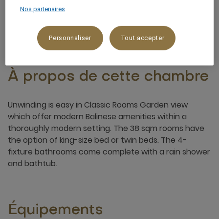
Nos partenaires
3 x
Personnaliser
Tout accepter
À propos de cette chambre
Unwinding is easy in Classic Rooms Garden view
which offer modern Balinese amenities within a
thoroughly modern setting. The 38 sqm rooms have
the option of king-size bed or twin beds. The 4-
fixture bathrooms come complete with a rain shower
and bathtub.
Équipements