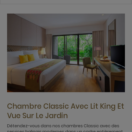
Chambre Classic Avec Lit King Et
Vue Sur Le Jardin
Détendez-vous dans nos chambres Classic avec des
D
services balinais modernes dans un cadre entièrement
c