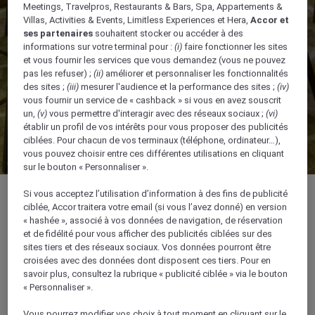
Meetings, Travelpros, Restaurants & Bars, Spa, Appartements &
Villas, Activities & Events, Limitless Experiences et Hera,
Accor et
ses partenaires
souhaitent stocker ou accéder à des
informations sur votre terminal pour :
(i)
faire fonctionner les sites
et vous fournir les services que vous demandez (vous ne pouvez
pas les refuser) ;
(ii)
améliorer et personnaliser les fonctionnalités
des sites ;
(iii)
mesurer l'audience et la performance des sites ;
(iv)
vous fournir un service de « cashback » si vous en avez souscrit
un,
(v)
vous permettre d'interagir avec des réseaux sociaux ;
(vi)
établir un profil de vos intérêts pour vous proposer des publicités
ciblées. Pour chacun de vos terminaux (téléphone, ordinateur…),
vous pouvez choisir entre ces différentes utilisations en cliquant
sur le bouton « Personnaliser ».
Si vous acceptez l’utilisation d’information à des fins de publicité
ciblée, Accor traitera votre email (si vous l’avez donné) en version
« hashée », associé à vos données de navigation, de réservation
et de fidélité pour vous afficher des publicités ciblées sur des
Salle rectangulaire, 53 m²
sites tiers et des réseaux sociaux. Vos données pourront être
croisées avec des données dont disposent ces tiers. Pour en
savoir plus, consultez la rubrique « publicité ciblée » via le bouton
Petits événements
« Personnaliser ».
Salle sans pilier
Vous pourrez modifier vos choix à tout moment en cliquant sur le