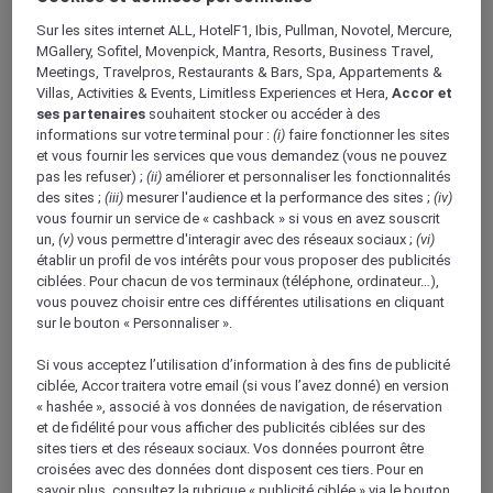
Mövenpick Hotel du Lac Tunis ?
Sur les sites internet ALL, HotelF1, Ibis, Pullman, Novotel, Mercure,
MGallery, Sofitel, Movenpick, Mantra, Resorts, Business Travel,
Meetings, Travelpros, Restaurants & Bars, Spa, Appartements &
Villas, Activities & Events, Limitless Experiences et Hera,
Accor et
Quels sont les équipements des chambres
ses partenaires
souhaitent stocker ou accéder à des
du Mövenpick Hotel du Lac Tunis ?
informations sur votre terminal pour :
(i)
faire fonctionner les sites
et vous fournir les services que vous demandez (vous ne pouvez
pas les refuser) ;
(ii)
améliorer et personnaliser les fonctionnalités
des sites ;
(iii)
mesurer l'audience et la performance des sites ;
(iv)
Quelles sont les options de restauration
vous fournir un service de « cashback » si vous en avez souscrit
disponibles au Mövenpick Hotel du Lac Tunis
un,
(v)
vous permettre d'interagir avec des réseaux sociaux ;
(vi)
?
établir un profil de vos intérêts pour vous proposer des publicités
ciblées. Pour chacun de vos terminaux (téléphone, ordinateur…),
vous pouvez choisir entre ces différentes utilisations en cliquant
sur le bouton « Personnaliser ».
Y a-t-il un parking disponible au Mövenpick
Si vous acceptez l’utilisation d’information à des fins de publicité
Hotel du Lac Tunis ?
ciblée, Accor traitera votre email (si vous l’avez donné) en version
« hashée », associé à vos données de navigation, de réservation
et de fidélité pour vous afficher des publicités ciblées sur des
Y a-t-il des possibilités de faire du sport au
sites tiers et des réseaux sociaux. Vos données pourront être
croisées avec des données dont disposent ces tiers. Pour en
Mövenpick Hotel du Lac Tunis ?
savoir plus, consultez la rubrique « publicité ciblée » via le bouton