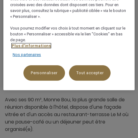
croisées avec des données dont disposent ces tiers. Pour en
savoir plus, consultez la rubrique « publicité ciblée » via le bouton
Terrasse et/ou espace extérieur
« Personnaliser ».
Vous pourrez modifier vos choix à tout moment en cliquant sur le
bouton « Personnaliser » accessible via le lien "Cookies" en bas
de page.
Plus d'informations
Nos partenaires
À propos de cette salle de
Personnaliser
Tout accepter
réunion
Avec ses 90 m², Monne Bou, la plus grande salle de
réunion disponible à l'hôtel, dispose d'une façade
vitrée et d'un accès au restaurant-terrasse Le M où
une pause-café ou un déjeuner peut être
organisé(e).