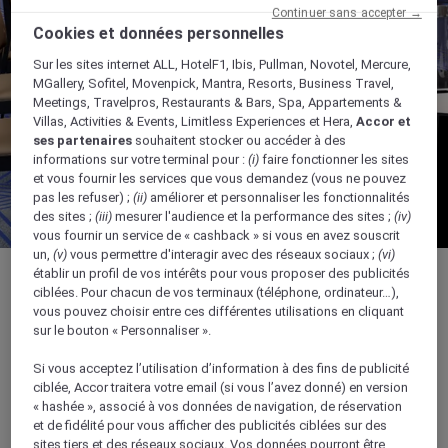
Continuer sans accepter →
Cookies et données personnelles
Sur les sites internet ALL, HotelF1, Ibis, Pullman, Novotel, Mercure,
MGallery, Sofitel, Movenpick, Mantra, Resorts, Business Travel,
Meetings, Travelpros, Restaurants & Bars, Spa, Appartements &
Villas, Activities & Events, Limitless Experiences et Hera,
Accor et
ses partenaires
souhaitent stocker ou accéder à des
informations sur votre terminal pour :
(i)
faire fonctionner les sites
et vous fournir les services que vous demandez (vous ne pouvez
pas les refuser) ;
(ii)
améliorer et personnaliser les fonctionnalités
des sites ;
(iii)
mesurer l'audience et la performance des sites ;
(iv)
vous fournir un service de « cashback » si vous en avez souscrit
un,
(v)
vous permettre d'interagir avec des réseaux sociaux ;
(vi)
établir un profil de vos intérêts pour vous proposer des publicités
ciblées. Pour chacun de vos terminaux (téléphone, ordinateur…),
vous pouvez choisir entre ces différentes utilisations en cliquant
sur le bouton « Personnaliser ».
90 m²
Si vous acceptez l’utilisation d’information à des fins de publicité
ciblée, Accor traitera votre email (si vous l’avez donné) en version
Idéale pour les réunions d'affaires
« hashée », associé à vos données de navigation, de réservation
et de fidélité pour vous afficher des publicités ciblées sur des
Haut plafond
sites tiers et des réseaux sociaux. Vos données pourront être