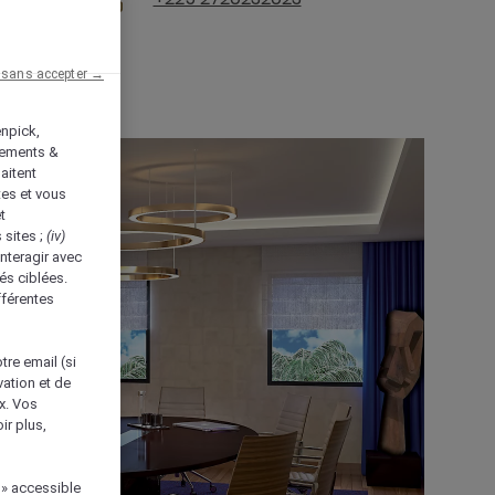
 sans accepter →
enpick,
tements &
aitent
tes et vous
t
 sites ;
(iv)
nteragir avec
és ciblées.
fférentes
tre email (si
vation et de
ux. Vos
ir plus,
 » accessible