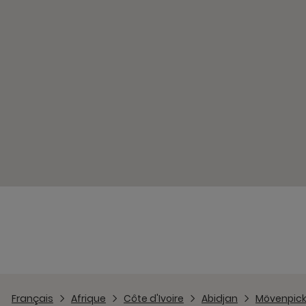
Français
Afrique
Côte d'Ivoire
Abidjan
Mövenpick 