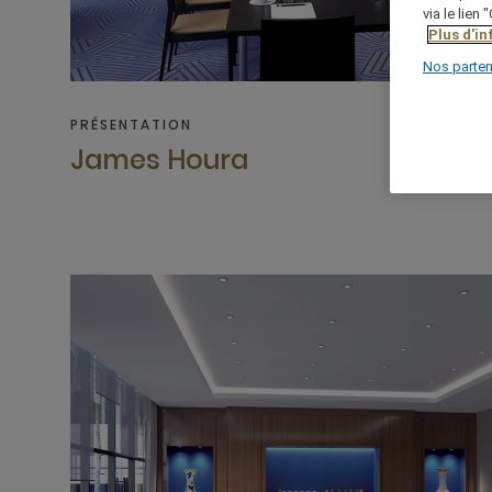
via le lien
Plus d'i
Nos parten
PRÉSENTATION
James Houra