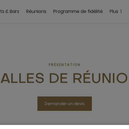
ts & Bars
Réunions
Programme de fidélité
Plus
PRÉSENTATION
ALLES DE RÉUNI
Demander un devis
ngle Rue Gourgas Le Plateau, 01 BP 7335, 01, ABIDJAN, Côte