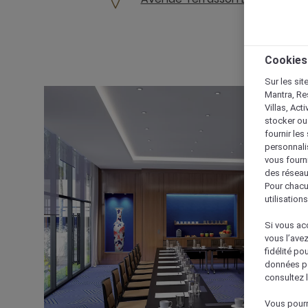
Cookies
Sur les sit
Mantra, Re
Villas, Act
stocker ou
fournir le
personnalis
vous fourn
des réseau
Pour chacu
utilisation
Si vous acc
vous l’ave
fidélité po
données po
consultez l
Vous pourr