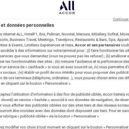
Continuer
 et données personnelles
es internet ALL, HotelF1, Ibis, Pullman, Novotel, Mercure, MGallery, Sofitel, Mov
sorts, Business Travel, Meetings, Travelpros, Restaurants & Bars, Spa, Appar
ivities & Events, Limitless Experiences et Hera,
Accor et ses partenaires
souh
 accéder à des informations sur votre terminal pour :
(i)
faire fonctionner les si
s services que vous demandez (vous ne pouvez pas les refuser) ;
(ii)
améliorer e
er les fonctionnalités des sites ;
(iii)
mesurer l'audience et la performance des
ir un service de « cashback » si vous en avez souscrit un,
(v)
vous permettre d'i
x sociaux ;
(vi)
établir un profil de vos intérêts pour vous proposer des publicit
n de vos terminaux (téléphone, ordinateur…), vous pouvez choisir entre ces di
s en cliquant sur le bouton « Personnaliser ».
eptez l’utilisation d’information à des fins de publicité ciblée, Accor traitera vo
z donné) en version « hashée », associé à vos données de navigation, de réser
ur vous afficher des publicités ciblées sur des sites tiers et des réseaux socia
urront être croisées avec des données dont disposent ces tiers. Pour en savo
a rubrique « publicité ciblée » via le bouton « Personnaliser ».
ez modifier vos choix à tout moment en cliquant sur le bouton « Personnaliser