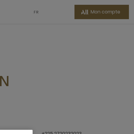
Mon compte
FR
ON
 d’Ivoire
+225 2720232023