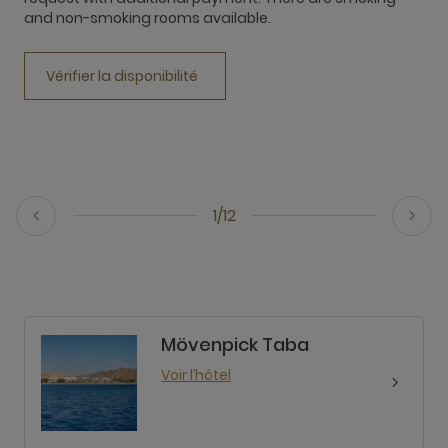
c
and non-smoking rooms available.
r
a
Vérifier la disponibilité
1/12
Mövenpick Taba
Voir l’hôtel