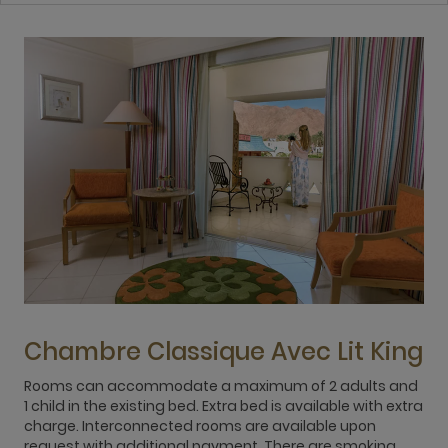
Chambre Classique Avec Lit King
Rooms can accommodate a maximum of 2 adults and
1 child in the existing bed. Extra bed is available with extra
charge. Interconnected rooms are available upon
1
request with additional payment. There are smoking