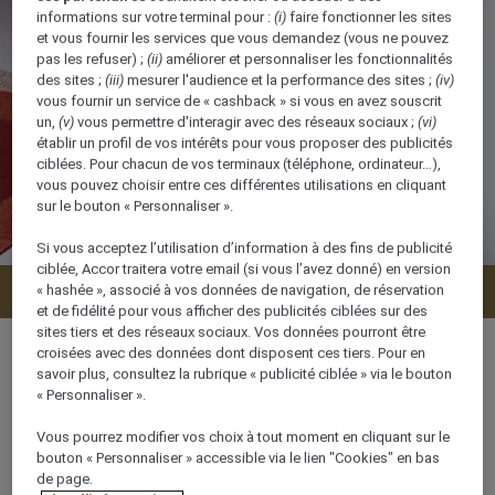
informations sur votre terminal pour :
(i)
faire fonctionner les sites
et vous fournir les services que vous demandez (vous ne pouvez
pas les refuser) ;
(ii)
améliorer et personnaliser les fonctionnalités
des sites ;
(iii)
mesurer l'audience et la performance des sites ;
(iv)
vous fournir un service de « cashback » si vous en avez souscrit
un,
(v)
vous permettre d'interagir avec des réseaux sociaux ;
(vi)
établir un profil de vos intérêts pour vous proposer des publicités
ciblées. Pour chacun de vos terminaux (téléphone, ordinateur…),
vous pouvez choisir entre ces différentes utilisations en cliquant
sur le bouton « Personnaliser ».
Si vous acceptez l’utilisation d’information à des fins de publicité
ciblée, Accor traitera votre email (si vous l’avez donné) en version
Vérifier la disponibilité
« hashée », associé à vos données de navigation, de réservation
et de fidélité pour vous afficher des publicités ciblées sur des
sites tiers et des réseaux sociaux. Vos données pourront être
croisées avec des données dont disposent ces tiers. Pour en
savoir plus, consultez la rubrique « publicité ciblée » via le bouton
« Personnaliser ».
52 m²
Vous pourrez modifier vos choix à tout moment en cliquant sur le
bouton « Personnaliser » accessible via le lien "Cookies" en bas
Vue sur jardin
de page.