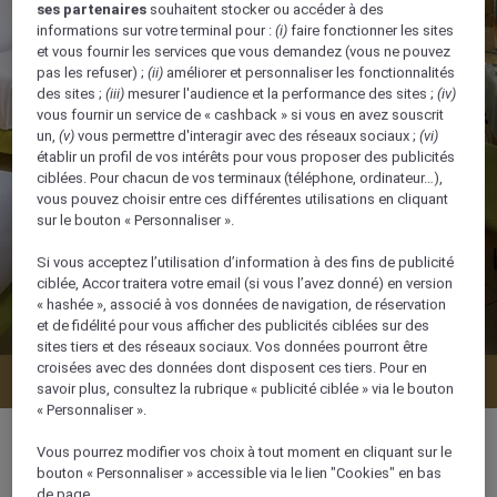
ses partenaires
souhaitent stocker ou accéder à des
informations sur votre terminal pour :
(i)
faire fonctionner les sites
et vous fournir les services que vous demandez (vous ne pouvez
pas les refuser) ;
(ii)
améliorer et personnaliser les fonctionnalités
des sites ;
(iii)
mesurer l'audience et la performance des sites ;
(iv)
vous fournir un service de « cashback » si vous en avez souscrit
un,
(v)
vous permettre d'interagir avec des réseaux sociaux ;
(vi)
établir un profil de vos intérêts pour vous proposer des publicités
ciblées. Pour chacun de vos terminaux (téléphone, ordinateur…),
vous pouvez choisir entre ces différentes utilisations en cliquant
sur le bouton « Personnaliser ».
Si vous acceptez l’utilisation d’information à des fins de publicité
ciblée, Accor traitera votre email (si vous l’avez donné) en version
« hashée », associé à vos données de navigation, de réservation
et de fidélité pour vous afficher des publicités ciblées sur des
sites tiers et des réseaux sociaux. Vos données pourront être
croisées avec des données dont disposent ces tiers. Pour en
Vérifier la disponibilité
savoir plus, consultez la rubrique « publicité ciblée » via le bouton
« Personnaliser ».
Vous pourrez modifier vos choix à tout moment en cliquant sur le
bouton « Personnaliser » accessible via le lien "Cookies" en bas
de page.