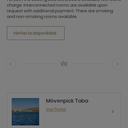
charge. Interconnected rooms are available upon
1
request with additional payment. There are smoking
c
and non-smoking rooms available.
r
a
Vérifier la disponibilité
1/12
Mövenpick Taba
Voir l’hôtel