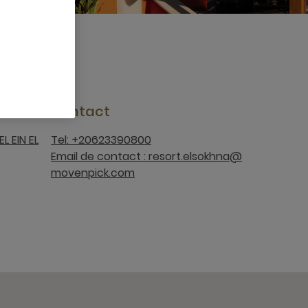
Contact
L EIN EL
Tel: +20623390800
Email de contact : resort.elsokhna@
movenpick.com