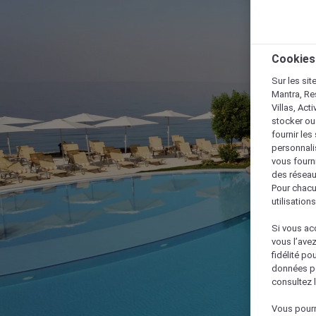
Cookies
Sur les sit
Mantra, Re
Villas, Act
stocker ou
fournir le
personnalis
vous fourn
des réseau
Pour chacu
utilisation
Si vous acc
vous l’ave
fidélité po
données po
consultez l
Vous pourr