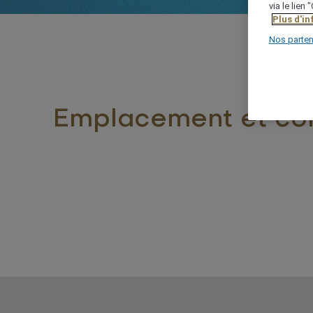
via le lien
Plus d'i
Nos parten
Emplacement et co