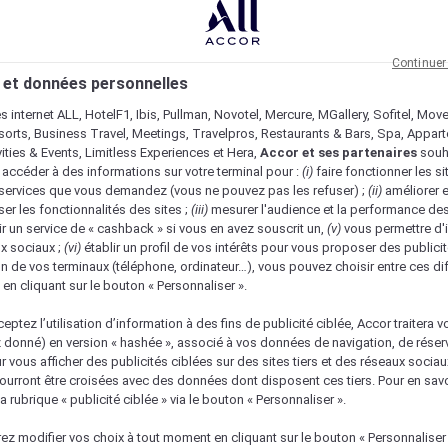
Continuer
 et données personnelles
es internet ALL, HotelF1, Ibis, Pullman, Novotel, Mercure, MGallery, Sofitel, Mov
sorts, Business Travel, Meetings, Travelpros, Restaurants & Bars, Spa, Appar
ivities & Events, Limitless Experiences et Hera,
Accor et ses partenaires
souh
 accéder à des informations sur votre terminal pour :
(i)
faire fonctionner les si
s services que vous demandez (vous ne pouvez pas les refuser) ;
(ii)
améliorer e
er les fonctionnalités des sites ;
(iii)
mesurer l'audience et la performance des
ir un service de « cashback » si vous en avez souscrit un,
(v)
vous permettre d'i
x sociaux ;
(vi)
établir un profil de vos intérêts pour vous proposer des publicit
n de vos terminaux (téléphone, ordinateur…), vous pouvez choisir entre ces di
s en cliquant sur le bouton « Personnaliser ».
eptez l’utilisation d’information à des fins de publicité ciblée, Accor traitera vo
z donné) en version « hashée », associé à vos données de navigation, de réser
ur vous afficher des publicités ciblées sur des sites tiers et des réseaux socia
urront être croisées avec des données dont disposent ces tiers. Pour en savo
a rubrique « publicité ciblée » via le bouton « Personnaliser ».
ez modifier vos choix à tout moment en cliquant sur le bouton « Personnaliser