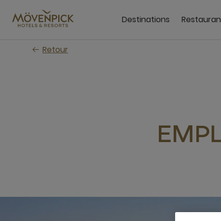
Passer
au
Destinations
Restauran
contenu
principal
Retour
EMPL