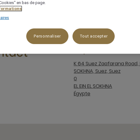
 "Cookies" en bas de page.
nformations
aires
Personnaliser
Tout accepter
Emplacement
ntact
K 64 Suez Zaafarana Road, E
SOKHNA, Suez, Suez
0
EL EIN EL SOKHNA
Égypte