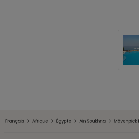
Français
Afrique
Égypte
Ain Soukhna
Mövenpick 