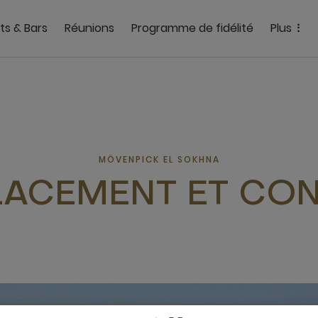
ts & Bars
Réunions
Programme de fidélité
Plus
MÖVENPICK EL SOKHNA
ACEMENT ET CO