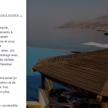
 sans accepter →
enpick,
tements &
aitent
tes et vous
t
 sites ;
(iv)
nteragir avec
és ciblées.
fférentes
tre email (si
vation et de
ux. Vos
ir plus,
 » accessible