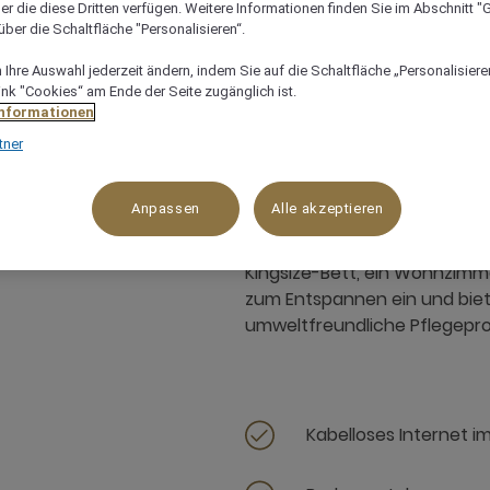
er die diese Dritten verfügen. Weitere Informationen finden Sie im Abschnitt "G
ber die Schaltfläche "Personalisieren“.
Ihre Auswahl jederzeit ändern, indem Sie auf die Schaltfläche „Personalisieren
80 m²
4 x
ink "Cookies“ am Ende der Seite zugänglich ist.
Informationen
tner
Anpassen
Alle akzeptieren
Unseren luxuriösen Deluxe-Su
Kingsize-Bett, ein Wohnzimm
zum Entspannen ein und bie
umweltfreundliche Pflegepro
Kabelloses Internet i