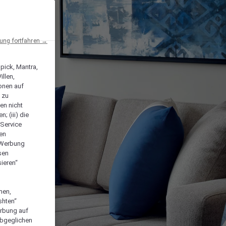
ng fortfahren →
npick, Mantra,
llen,
onen auf
 zu
en nicht
; (iii) die
-Service
len
e Werbung
sen
ieren“
men,
shten“
erbung auf
abgeglichen