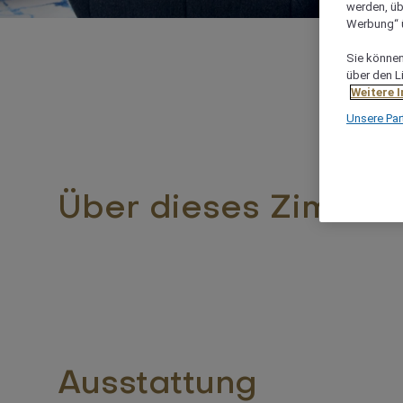
werden, üb
Werbung“ ü
Sie können 
über den L
Weitere 
Unsere Par
Über dieses Zimmer
Ausstattung