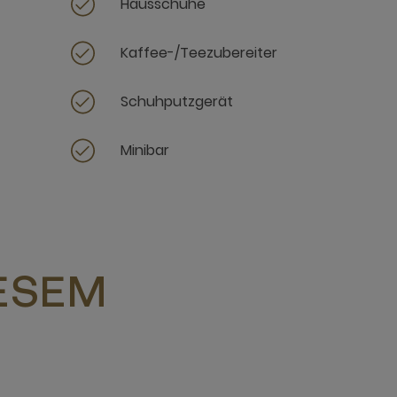
Hausschuhe
Kaffee-/Teezubereiter
t
Schuhputzgerät
Minibar
IESEM