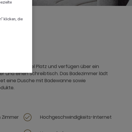
ezielte
“ klicken, die
iten bieten viel Platz und verfügen über ein
er und einen Schreibtisch. Das Badezimmer lädt
tet eine Dusche mit Badewanne sowie
dukte.
m Zimmer
Hochgeschwindigkeits-Internet