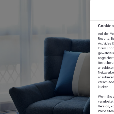
Cookies
Auf den We
Resorts, B
Activities 
Ihrem Endg
gewährleis
abgelehnt w
Besucherza
anzubieten,
Netzwerken 
anzubieten
verschiede
klicken.
Wenn Sie d
verarbeite
Version, k
Webseiten 