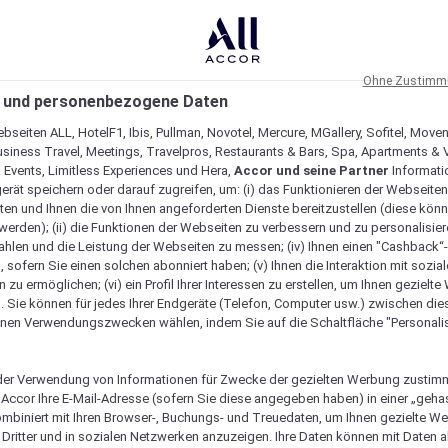
Ohne Zustimmu
 und personenbezogene Daten
bseiten ALL, HotelF1, Ibis, Pullman, Novotel, Mercure, MGallery, Sofitel, Move
usiness Travel, Meetings, Travelpros, Restaurants & Bars, Spa, Apartments & Vi
& Events, Limitless Experiences und Hera,
Accor und seine Partner
Informati
erät speichern oder darauf zugreifen, um: (i) das Funktionieren der Webseiten
ten und Ihnen die von Ihnen angeforderten Dienste bereitzustellen (diese könn
erden); (ii) die Funktionen der Webseiten zu verbessern und zu personalisieren
hlen und die Leistung der Webseiten zu messen; (iv) Ihnen einen "Cashback“
 sofern Sie einen solchen abonniert haben; (v) Ihnen die Interaktion mit sozia
zu ermöglichen; (vi) ein Profil Ihrer Interessen zu erstellen, um Ihnen gezielt
. Sie können für jedes Ihrer Endgeräte (Telefon, Computer usw.) zwischen die
nen Verwendungszwecken wählen, indem Sie auf die Schaltfläche "Personalis
Verfügbarkeit anzeigen
er Verwendung von Informationen für Zwecke der gezielten Werbung zustim
t Accor Ihre E-Mail-Adresse (sofern Sie diese angegeben haben) in einer „geha
ombiniert mit Ihren Browser-, Buchungs- und Treuedaten, um Ihnen gezielte W
Dritter und in sozialen Netzwerken anzuzeigen. Ihre Daten können mit Daten 