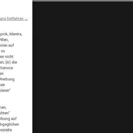
ng fortfahren →
npick, Mantra,
llen,
onen auf
 zu
en nicht
; (iii) die
-Service
len
e Werbung
sen
ieren“
men,
shten“
erbung auf
abgeglichen
ezielte