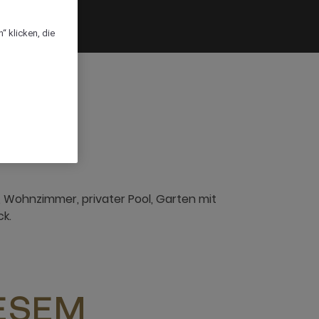
“ klicken, die
t, Wohnzimmer, privater Pool, Garten mit
k.
IESEM