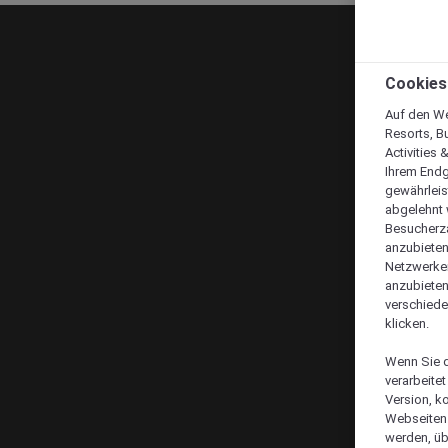
Cookies
Auf den We
Resorts, B
Activities 
Ihrem Endg
gewährleis
abgelehnt w
Besucherza
anzubieten,
Netzwerken 
anzubieten
verschiede
klicken.
Wenn Sie d
verarbeite
Version, k
Webseiten 
werden, üb