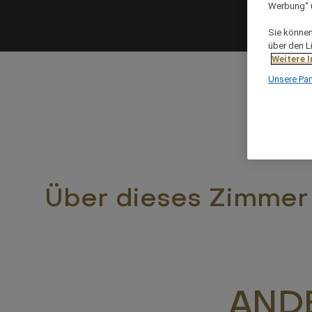
Werbung“ ü
Sie können 
über den L
Weitere 
Unsere Par
Über dieses Zimmer
ANDE