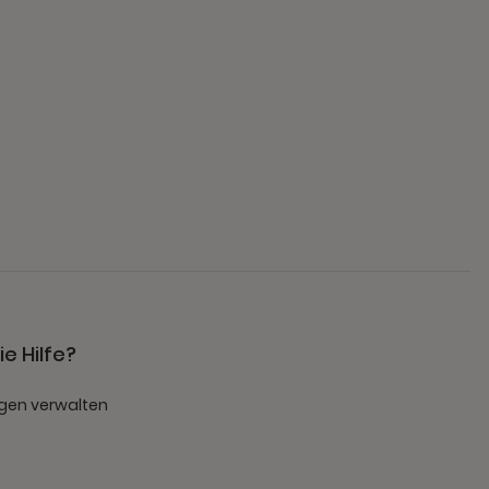
e Hilfe?
gen verwalten
t