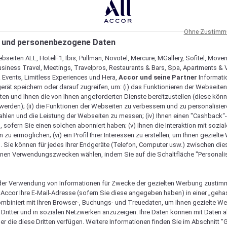
Ohne Zustimmu
 und personenbezogene Daten
bseiten ALL, HotelF1, Ibis, Pullman, Novotel, Mercure, MGallery, Sofitel, Move
usiness Travel, Meetings, Travelpros, Restaurants & Bars, Spa, Apartments & Vi
& Events, Limitless Experiences und Hera,
Accor und seine Partner
Informati
erät speichern oder darauf zugreifen, um: (i) das Funktionieren der Webseiten
ten und Ihnen die von Ihnen angeforderten Dienste bereitzustellen (diese könn
erden); (ii) die Funktionen der Webseiten zu verbessern und zu personalisieren
hlen und die Leistung der Webseiten zu messen; (iv) Ihnen einen "Cashback“
 sofern Sie einen solchen abonniert haben; (v) Ihnen die Interaktion mit sozia
zu ermöglichen; (vi) ein Profil Ihrer Interessen zu erstellen, um Ihnen gezielt
. Sie können für jedes Ihrer Endgeräte (Telefon, Computer usw.) zwischen die
nen Verwendungszwecken wählen, indem Sie auf die Schaltfläche "Personalis
er Verwendung von Informationen für Zwecke der gezielten Werbung zustim
t Accor Ihre E-Mail-Adresse (sofern Sie diese angegeben haben) in einer „geha
ombiniert mit Ihren Browser-, Buchungs- und Treuedaten, um Ihnen gezielte W
Dritter und in sozialen Netzwerken anzuzeigen. Ihre Daten können mit Daten 
Verfügbarkeit anzeigen
er die diese Dritten verfügen. Weitere Informationen finden Sie im Abschnitt "G