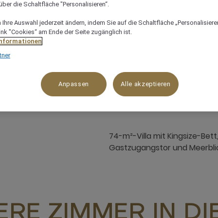
ber die Schaltfläche "Personalisieren“.
Ihre Auswahl jederzeit ändern, indem Sie auf die Schaltfläche „Personalisieren
ink "Cookies“ am Ende der Seite zugänglich ist.
Informationen
tner
m²
x
Anpassen
Alle akzeptieren
74-m²-Villa mit Kingsize-Bet
Gastzugangstor und Meerblic
RE ZIMMER IN D