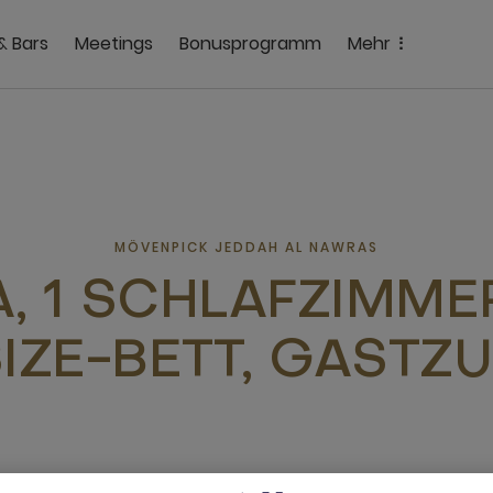
& Bars
Meetings
Bonusprogramm
Mehr
MÖVENPICK JEDDAH AL NAWRAS
A, 1 SCHLAFZIMME
IZE-BETT, GAST