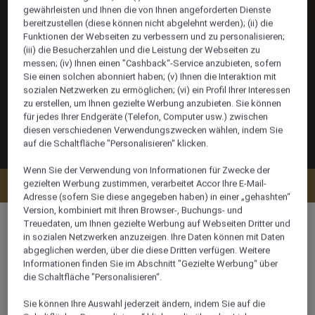
gewährleisten und Ihnen die von Ihnen angeforderten Dienste
bereitzustellen (diese können nicht abgelehnt werden); (ii) die
Funktionen der Webseiten zu verbessern und zu personalisieren;
(iii) die Besucherzahlen und die Leistung der Webseiten zu
messen; (iv) Ihnen einen "Cashback“-Service anzubieten, sofern
Sie einen solchen abonniert haben; (v) Ihnen die Interaktion mit
sozialen Netzwerken zu ermöglichen; (vi) ein Profil Ihrer Interessen
zu erstellen, um Ihnen gezielte Werbung anzubieten. Sie können
für jedes Ihrer Endgeräte (Telefon, Computer usw.) zwischen
diesen verschiedenen Verwendungszwecken wählen, indem Sie
auf die Schaltfläche "Personalisieren“ klicken.
Wenn Sie der Verwendung von Informationen für Zwecke der
gezielten Werbung zustimmen, verarbeitet Accor Ihre E-Mail-
Verfügbarkeit anzeigen
Adresse (sofern Sie diese angegeben haben) in einer „gehashten“
Version, kombiniert mit Ihren Browser-, Buchungs- und
Treuedaten, um Ihnen gezielte Werbung auf Webseiten Dritter und
in sozialen Netzwerken anzuzeigen. Ihre Daten können mit Daten
abgeglichen werden, über die diese Dritten verfügen. Weitere
Informationen finden Sie im Abschnitt "Gezielte Werbung“ über
40 m²
die Schaltfläche "Personalisieren“.
Stadtblick
Sie können Ihre Auswahl jederzeit ändern, indem Sie auf die