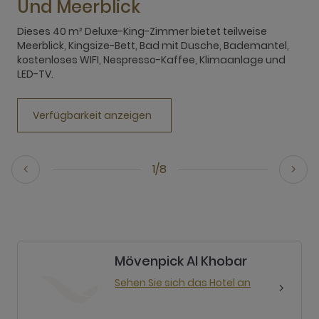
Und Meerblick
T
W
Dieses 40 m² Deluxe-King-Zimmer bietet teilweise
Meerblick, Kingsize-Bett, Bad mit Dusche, Bademantel,
kostenloses WIFI, Nespresso-Kaffee, Klimaanlage und
LED-TV.
Verfügbarkeit anzeigen
1/8
Mövenpick Al Khobar
Sehen Sie sich das Hotel an