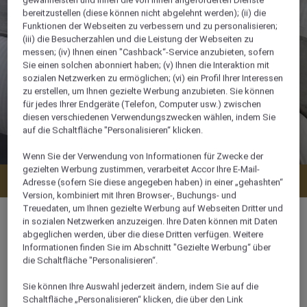
gewährleisten und Ihnen die von Ihnen angeforderten Dienste
bereitzustellen (diese können nicht abgelehnt werden); (ii) die
Funktionen der Webseiten zu verbessern und zu personalisieren;
(iii) die Besucherzahlen und die Leistung der Webseiten zu
messen; (iv) Ihnen einen "Cashback“-Service anzubieten, sofern
Sie einen solchen abonniert haben; (v) Ihnen die Interaktion mit
sozialen Netzwerken zu ermöglichen; (vi) ein Profil Ihrer Interessen
zu erstellen, um Ihnen gezielte Werbung anzubieten. Sie können
für jedes Ihrer Endgeräte (Telefon, Computer usw.) zwischen
diesen verschiedenen Verwendungszwecken wählen, indem Sie
auf die Schaltfläche "Personalisieren“ klicken.
Wenn Sie der Verwendung von Informationen für Zwecke der
gezielten Werbung zustimmen, verarbeitet Accor Ihre E-Mail-
Verfügbarkeit anzeigen
Adresse (sofern Sie diese angegeben haben) in einer „gehashten“
Version, kombiniert mit Ihren Browser-, Buchungs- und
Treuedaten, um Ihnen gezielte Werbung auf Webseiten Dritter und
in sozialen Netzwerken anzuzeigen. Ihre Daten können mit Daten
abgeglichen werden, über die diese Dritten verfügen. Weitere
Informationen finden Sie im Abschnitt "Gezielte Werbung“ über
70 m²
die Schaltfläche "Personalisieren“.
Sie können Ihre Auswahl jederzeit ändern, indem Sie auf die
Ozean-/Meerblick
Schaltfläche „Personalisieren“ klicken, die über den Link