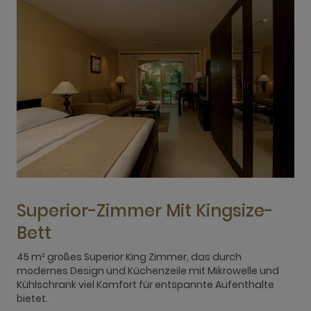
Superior-Zimmer Mit Kingsize-
Bett
45 m² großes Superior King Zimmer, das durch
D
modernes Design und Küchenzeile mit Mikrowelle und
E
Kühlschrank viel Komfort für entspannte Aufenthalte
K
bietet.
A