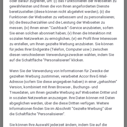
oder darauf zugreifen, um: (i) das Funktionieren der Webseiten zu
gewährleisten und Ihnen die von Ihnen angeforderten Dienste
Über
bereitzustellen (diese können nicht abgelehnt werden); (ii) die
Funktionen der Webseiten zu verbessern und zu personalisieren;
(iii) die Besucherzahlen und die Leistung der Webseiten zu
Als Land, das seiner arabischen Herkunft treu
messen; (iv) Ihnen einen "Cashback“-Service anzubieten, sofern
geblieben ist, versprüht Kuwait Charakter und Flair.
Sie einen solchen abonniert haben; (v) Ihnen die Interaktion mit
sozialen Netzwerken zu ermöglichen; (vi) ein Profil Ihrer Interessen
Die unverwechselbare Architektur des Landes, die
zu erstellen, um Ihnen gezielte Werbung anzubieten. Sie können
historischen Stätten und die bezaubernde
für jedes Ihrer Endgeräte (Telefon, Computer usw.) zwischen
Landschaft halten für Urlauber stets etwas
diesen verschiedenen Verwendungszwecken wählen, indem Sie
Aussergewöhnliches bereit, während die Messen und
auf die Schaltfläche "Personalisieren“ klicken.
Geschäftsviertel einen wichtigen geschäftlichen
Wenn Sie der Verwendung von Informationen für Zwecke der
Aspekt erfüllen. Von den Türmen des Scientific
gezielten Werbung zustimmen, verarbeitet Accor Ihre E-Mail-
Centers bis hin zu den Wassertürmen gibt es
Adresse (sofern Sie diese angegeben haben) in einer „gehashten“
während Ihres Aufenthalts in Kuwait zahlreiche
Version, kombiniert mit Ihren Browser-, Buchungs- und
Treuedaten, um Ihnen gezielte Werbung auf Webseiten Dritter und
Attraktionen zu bestaunen, ganz gleich, ob Sie in der
in sozialen Netzwerken anzuzeigen. Ihre Daten können mit Daten
Freizeit oder geschäftlich unterwegs sind. Mit seinen
abgeglichen werden, über die diese Dritten verfügen. Weitere
beiden 5-Sterne-Hotels und Resorts in Kuwait bietet
Informationen finden Sie im Abschnitt "Gezielte Werbung“ über
Mövenpick Hotels & Resorts moderne und voll
die Schaltfläche "Personalisieren“.
ausgestattete Unterkünfte in der Shuwaikh
Sie können Ihre Auswahl jederzeit ändern, indem Sie auf die