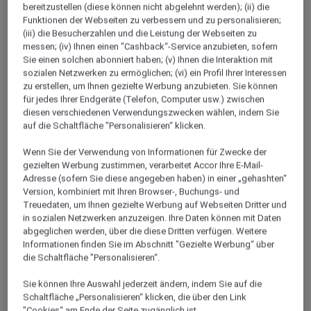
+962 3 203 40 20
bereitzustellen (diese können nicht abgelehnt werden); (ii) die
Funktionen der Webseiten zu verbessern und zu personalisieren;
(iii) die Besucherzahlen und die Leistung der Webseiten zu
messen; (iv) Ihnen einen "Cashback“-Service anzubieten, sofern
Sie einen solchen abonniert haben; (v) Ihnen die Interaktion mit
sozialen Netzwerken zu ermöglichen; (vi) ein Profil Ihrer Interessen
zu erstellen, um Ihnen gezielte Werbung anzubieten. Sie können
Über dieses Restaurant
für jedes Ihrer Endgeräte (Telefon, Computer usw.) zwischen
diesen verschiedenen Verwendungszwecken wählen, indem Sie
Das Restaurant "Red Sea Grill" in wunderschöne Lage
auf die Schaltfläche "Personalisieren“ klicken.
an der traumhaften Küste des Golfs von Aqaba ist
Wenn Sie der Verwendung von Informationen für Zwecke der
ein idealer Rückzugsort für ein Essen bei Kerzenschein
gezielten Werbung zustimmen, verarbeitet Accor Ihre E-Mail-
oder ein gemeinsames Abendessen mit der Familie
Adresse (sofern Sie diese angegeben haben) in einer „gehashten“
Version, kombiniert mit Ihren Browser-, Buchungs- und
und mit Freunden im erholsamen Ambiente des
Treuedaten, um Ihnen gezielte Werbung auf Webseiten Dritter und
bezaubernden Aussenbereichs. Geniessen Sie die
in sozialen Netzwerken anzuzeigen. Ihre Daten können mit Daten
feinsten Fischspezialitäten von Aqaba, perfekt
abgeglichen werden, über die diese Dritten verfügen. Weitere
zubereitet und serviert. Wir haben eine
Informationen finden Sie im Abschnitt "Gezielte Werbung“ über
die Schaltfläche "Personalisieren“.
unübertroffene Auswahl an frischem Fisch aus dem
Roten Meer und weiteren erlesenen Speisen im
Sie können Ihre Auswahl jederzeit ändern, indem Sie auf die
Angebot, von unseren Köchen perfekt zubereitet und
Schaltfläche „Personalisieren“ klicken, die über den Link
"Cookies“ am Ende der Seite zugänglich ist.