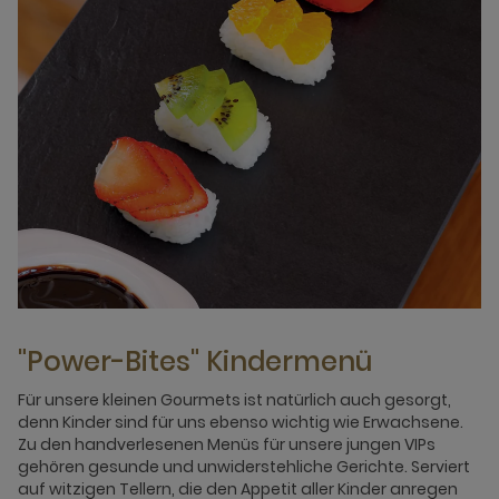
"Power-Bites" Kindermenü
Für unsere kleinen Gourmets ist natürlich auch gesorgt,
denn Kinder sind für uns ebenso wichtig wie Erwachsene.
Zu den handverlesenen Menüs für unsere jungen VIPs
gehören gesunde und unwiderstehliche Gerichte. Serviert
auf witzigen Tellern, die den Appetit aller Kinder anregen