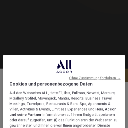
Menü
Tisch reservieren
Ohne Zustimmung fortfahren →
Cookies und personenbezogene Daten
Auf den Webseiten ALL, HotelF1, Ibis, Pullman, Novotel, Mercure,
MGallery, Sofitel, Movenpick, Mantra, Resorts, Business Travel,
Meetings, Travelpros, Restaurants & Bars, Spa, Apartments &
King Hussein Street, Aqaba, P.O. Box 678,
Villen, Activities & Events, Limitless Experiences und Hera,
Accor
77110, aqaba, Jordanien
und seine Partner
Informationen auf Ihrem Endgerät speichern
oder darauf zugreifen, um: (i) das Funktionieren der Webseiten zu
gewährleisten und Ihnen die von Ihnen angeforderten Dienste