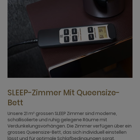
SLEEP-Zimmer Mit Queensize-
Bett
Unsere 21 m² grossen SLEEP Zimmer sind moderne,
D
schallisolierte und ruhig gelegene Räume mit
t
Verdunkelungsvorhängen. Die Zimmer verfügen über ein
Z
grosses Queensize-Bett, das sich individuell einstellen
Z
lässt und für optimale Schlafbedingungen sorgt.