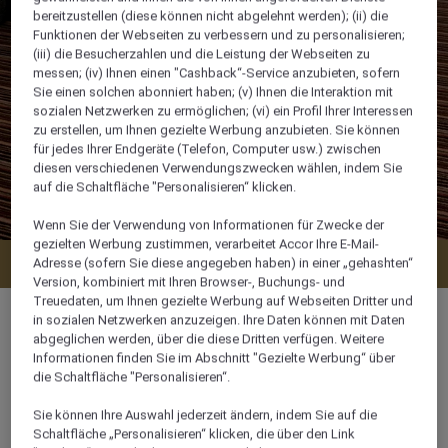
bereitzustellen (diese können nicht abgelehnt werden); (ii) die
Funktionen der Webseiten zu verbessern und zu personalisieren;
(iii) die Besucherzahlen und die Leistung der Webseiten zu
messen; (iv) Ihnen einen "Cashback“-Service anzubieten, sofern
Sie einen solchen abonniert haben; (v) Ihnen die Interaktion mit
sozialen Netzwerken zu ermöglichen; (vi) ein Profil Ihrer Interessen
zu erstellen, um Ihnen gezielte Werbung anzubieten. Sie können
für jedes Ihrer Endgeräte (Telefon, Computer usw.) zwischen
diesen verschiedenen Verwendungszwecken wählen, indem Sie
auf die Schaltfläche "Personalisieren“ klicken.
Wenn Sie der Verwendung von Informationen für Zwecke der
gezielten Werbung zustimmen, verarbeitet Accor Ihre E-Mail-
Verfügbarkeit anzeigen
Adresse (sofern Sie diese angegeben haben) in einer „gehashten“
Version, kombiniert mit Ihren Browser-, Buchungs- und
Treuedaten, um Ihnen gezielte Werbung auf Webseiten Dritter und
in sozialen Netzwerken anzuzeigen. Ihre Daten können mit Daten
abgeglichen werden, über die diese Dritten verfügen. Weitere
Informationen finden Sie im Abschnitt "Gezielte Werbung“ über
die Schaltfläche "Personalisieren“.
28 m²
Sie können Ihre Auswahl jederzeit ändern, indem Sie auf die
4 x
Schaltfläche „Personalisieren“ klicken, die über den Link