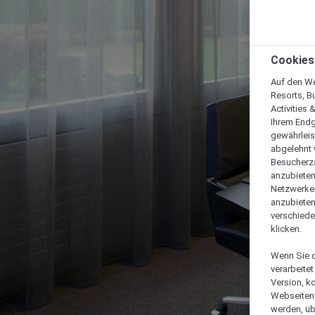
Cookies
Auf den We
Resorts, B
Activities 
Ihrem Endg
gewährleis
abgelehnt w
Besucherza
anzubieten,
Netzwerken 
anzubieten
verschiede
klicken.
Wenn Sie d
verarbeite
Version, k
Webseiten 
werden, üb