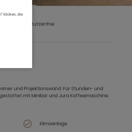
“ klicken, die
n
Stützenfrei
eamer und Projektionswand. Für Stunden- und
estattet mit Minibar und Jura Kaffeemaschine.
Klimaanlage