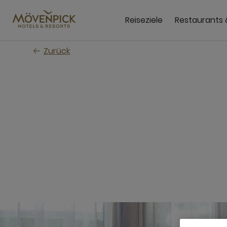
Zum
Hauptinhalt
Reiseziele
Restaurants 
wechseln
Zurück