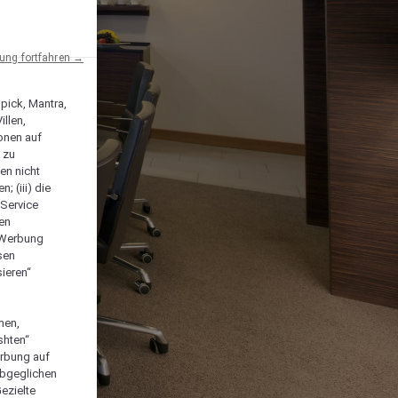
ng fortfahren →
npick, Mantra,
llen,
onen auf
 zu
en nicht
; (iii) die
-Service
len
e Werbung
sen
ieren“
men,
shten“
erbung auf
abgeglichen
ezielte