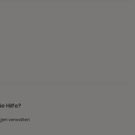
e Hilfe?
gen verwalten
t