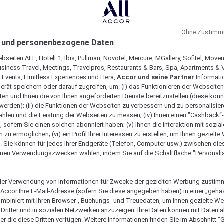
Ohne Zustimmu
 und personenbezogene Daten
bseiten ALL, HotelF1, Ibis, Pullman, Novotel, Mercure, MGallery, Sofitel, Move
usiness Travel, Meetings, Travelpros, Restaurants & Bars, Spa, Apartments & Vi
& Events, Limitless Experiences und Hera,
Accor und seine Partner
Informati
erät speichern oder darauf zugreifen, um: (i) das Funktionieren der Webseiten
ten und Ihnen die von Ihnen angeforderten Dienste bereitzustellen (diese könn
erden); (ii) die Funktionen der Webseiten zu verbessern und zu personalisieren
hlen und die Leistung der Webseiten zu messen; (iv) Ihnen einen "Cashback“
 sofern Sie einen solchen abonniert haben; (v) Ihnen die Interaktion mit sozia
zu ermöglichen; (vi) ein Profil Ihrer Interessen zu erstellen, um Ihnen gezielt
. Sie können für jedes Ihrer Endgeräte (Telefon, Computer usw.) zwischen die
nen Verwendungszwecken wählen, indem Sie auf die Schaltfläche "Personalis
er Verwendung von Informationen für Zwecke der gezielten Werbung zustim
t Accor Ihre E-Mail-Adresse (sofern Sie diese angegeben haben) in einer „geha
ombiniert mit Ihren Browser-, Buchungs- und Treuedaten, um Ihnen gezielte W
Dritter und in sozialen Netzwerken anzuzeigen. Ihre Daten können mit Daten 
er die diese Dritten verfügen. Weitere Informationen finden Sie im Abschnitt "G