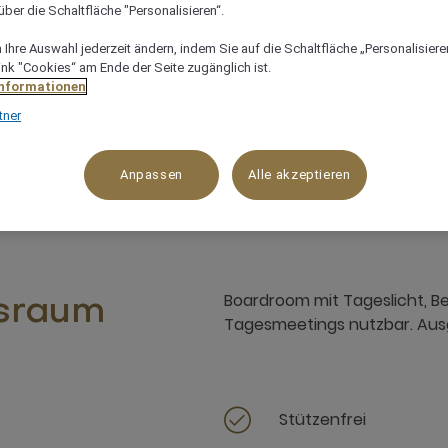
ber die Schaltfläche "Personalisieren“.
Ihre Auswahl jederzeit ändern, indem Sie auf die Schaltfläche „Personalisieren
ink "Cookies“ am Ende der Seite zugänglich ist.
is zu 11 Gäste
Ideal für geschäftliche Tagunge
Informationen
tner
Anpassen
Alle akzeptieren
Boardroom mit Tageslicht, B
sraum
Tagesmeetings nutzbar. Ausg
Stützenfrei