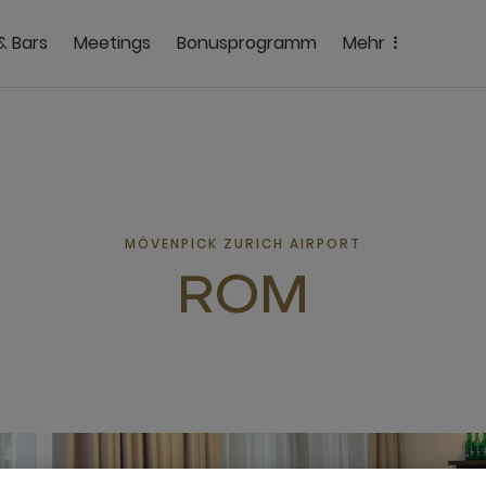
& Bars
Meetings
Bonusprogramm
Mehr
MÖVENPICK ZURICH AIRPORT
ROM