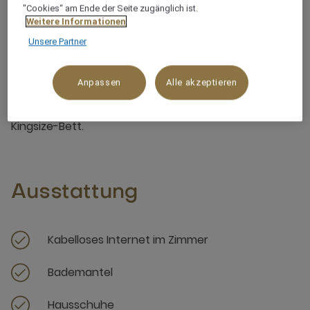
"Cookies“ am Ende der Seite zugänglich ist.
Weitere Informationen
Unsere Partner
Über dieses Zimmer
Anpassen
Alle akzeptieren
Beeindruckende 57-m²-Suite mit geräumigem
Wohnzimmer, Schlafzimmer mit eigenem Bad und
Kingsize-Bett.
Ausstattung
Kabelloses Internet im Zimmer
Bademantel
Hausschuhe