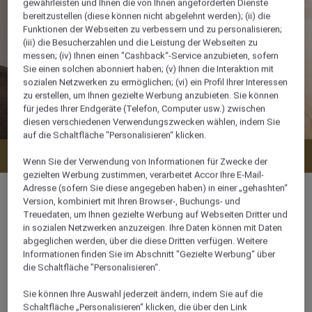
gewährleisten und Ihnen die von Ihnen angeforderten Dienste
bereitzustellen (diese können nicht abgelehnt werden); (ii) die
Funktionen der Webseiten zu verbessern und zu personalisieren;
(iii) die Besucherzahlen und die Leistung der Webseiten zu
messen; (iv) Ihnen einen "Cashback“-Service anzubieten, sofern
Sie einen solchen abonniert haben; (v) Ihnen die Interaktion mit
sozialen Netzwerken zu ermöglichen; (vi) ein Profil Ihrer Interessen
zu erstellen, um Ihnen gezielte Werbung anzubieten. Sie können
für jedes Ihrer Endgeräte (Telefon, Computer usw.) zwischen
diesen verschiedenen Verwendungszwecken wählen, indem Sie
auf die Schaltfläche "Personalisieren“ klicken.
Verfügbarkeit anzeigen
Wenn Sie der Verwendung von Informationen für Zwecke der
gezielten Werbung zustimmen, verarbeitet Accor Ihre E-Mail-
Adresse (sofern Sie diese angegeben haben) in einer „gehashten“
Version, kombiniert mit Ihren Browser-, Buchungs- und
Treuedaten, um Ihnen gezielte Werbung auf Webseiten Dritter und
in sozialen Netzwerken anzuzeigen. Ihre Daten können mit Daten
57 m²
abgeglichen werden, über die diese Dritten verfügen. Weitere
Informationen finden Sie im Abschnitt "Gezielte Werbung“ über
die Schaltfläche "Personalisieren“.
3 x
Sie können Ihre Auswahl jederzeit ändern, indem Sie auf die
Schaltfläche „Personalisieren“ klicken, die über den Link