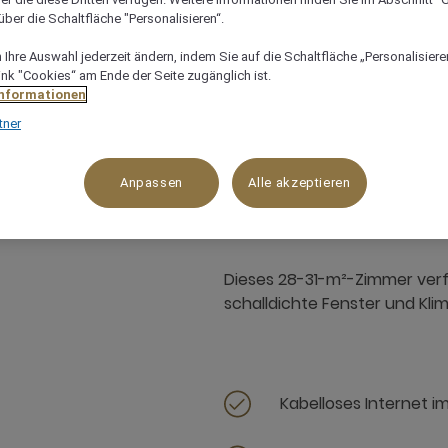
ber die Schaltfläche "Personalisieren“.
Ihre Auswahl jederzeit ändern, indem Sie auf die Schaltfläche „Personalisieren
ink "Cookies“ am Ende der Seite zugänglich ist.
Informationen
tner
31 m²
2 x
Anpassen
Alle akzeptieren
Dieses 28-31-m²-Zimmer verfü
schalldichte Fenster und Kli
Kabelloses Internet i