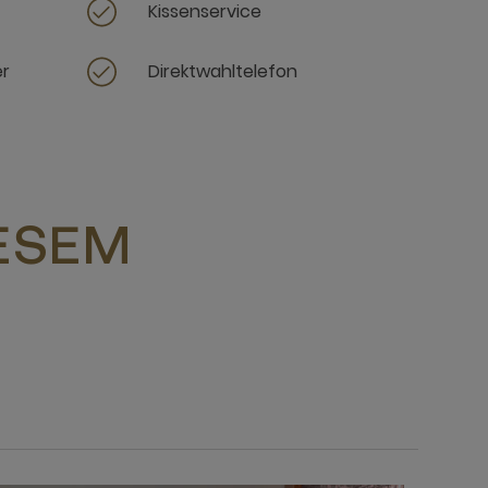
Kissenservice
er
Direktwahltelefon
IESEM