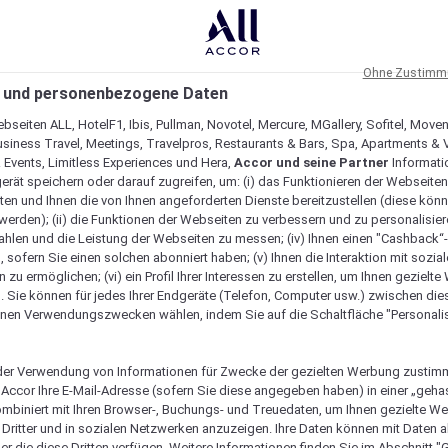
Ohne Zustimmu
 und personenbezogene Daten
bseiten ALL, HotelF1, Ibis, Pullman, Novotel, Mercure, MGallery, Sofitel, Move
usiness Travel, Meetings, Travelpros, Restaurants & Bars, Spa, Apartments & Vi
& Events, Limitless Experiences und Hera,
Accor und seine Partner
Informati
erät speichern oder darauf zugreifen, um: (i) das Funktionieren der Webseiten
ten und Ihnen die von Ihnen angeforderten Dienste bereitzustellen (diese könn
erden); (ii) die Funktionen der Webseiten zu verbessern und zu personalisieren
hlen und die Leistung der Webseiten zu messen; (iv) Ihnen einen "Cashback“
 sofern Sie einen solchen abonniert haben; (v) Ihnen die Interaktion mit sozia
zu ermöglichen; (vi) ein Profil Ihrer Interessen zu erstellen, um Ihnen gezielt
. Sie können für jedes Ihrer Endgeräte (Telefon, Computer usw.) zwischen die
nen Verwendungszwecken wählen, indem Sie auf die Schaltfläche "Personalis
er Verwendung von Informationen für Zwecke der gezielten Werbung zustim
t Accor Ihre E-Mail-Adresse (sofern Sie diese angegeben haben) in einer „geha
ombiniert mit Ihren Browser-, Buchungs- und Treuedaten, um Ihnen gezielte W
Dritter und in sozialen Netzwerken anzuzeigen. Ihre Daten können mit Daten 
Verfügbarkeit anzeigen
er die diese Dritten verfügen. Weitere Informationen finden Sie im Abschnitt "G