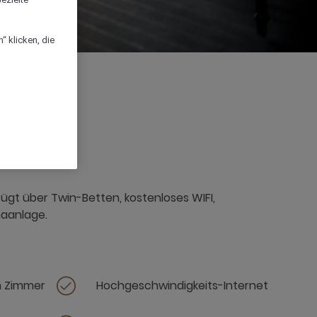
“ klicken, die
gt über Twin-Betten, kostenloses WIFI,
maanlage.
m Zimmer
Hochgeschwindigkeits-Internet