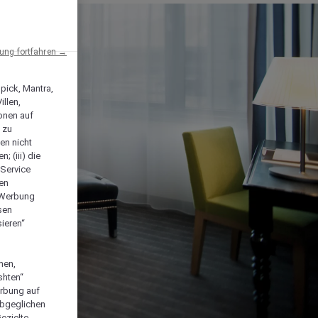
ng fortfahren →
npick, Mantra,
llen,
onen auf
 zu
en nicht
; (iii) die
-Service
len
e Werbung
sen
ieren“
men,
shten“
erbung auf
abgeglichen
ezielte