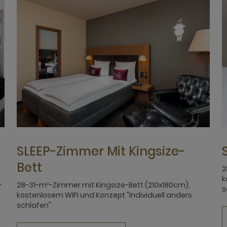
SLEEP-Zimmer Mit Kingsize-
Bett
2
k
-
28-31-m²-Zimmer mit Kingsize-Bett (210x180cm),
s
kostenlosem WIFI und Konzept "Individuell anders
schlafen"