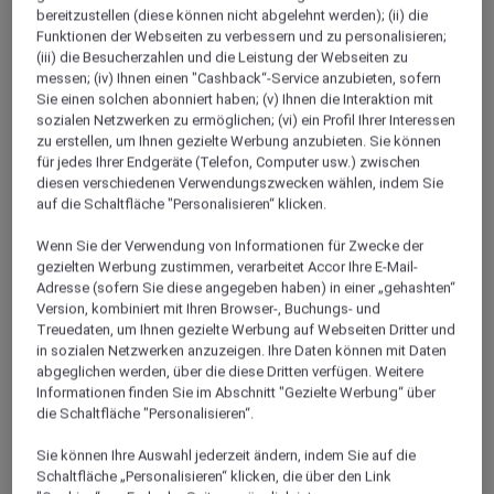
bereitzustellen (diese können nicht abgelehnt werden); (ii) die
Funktionen der Webseiten zu verbessern und zu personalisieren;
(iii) die Besucherzahlen und die Leistung der Webseiten zu
messen; (iv) Ihnen einen "Cashback“-Service anzubieten, sofern
Sie einen solchen abonniert haben; (v) Ihnen die Interaktion mit
sozialen Netzwerken zu ermöglichen; (vi) ein Profil Ihrer Interessen
Superior-Zimmer Mit Queensize-
zu erstellen, um Ihnen gezielte Werbung anzubieten. Sie können
für jedes Ihrer Endgeräte (Telefon, Computer usw.) zwischen
Bett
diesen verschiedenen Verwendungszwecken wählen, indem Sie
auf die Schaltfläche "Personalisieren“ klicken.
D
Dieses 28-31-m²-Zimmer verfügt über ein Queensize-
2
Bett (210x180cm), kostenloses WIFI, schalldichte Fenster
Wenn Sie der Verwendung von Informationen für Zwecke der
K
und Klimaanlage.
gezielten Werbung zustimmen, verarbeitet Accor Ihre E-Mail-
Adresse (sofern Sie diese angegeben haben) in einer „gehashten“
Version, kombiniert mit Ihren Browser-, Buchungs- und
Verfügbarkeit anzeigen
Treuedaten, um Ihnen gezielte Werbung auf Webseiten Dritter und
in sozialen Netzwerken anzuzeigen. Ihre Daten können mit Daten
abgeglichen werden, über die diese Dritten verfügen. Weitere
Informationen finden Sie im Abschnitt "Gezielte Werbung“ über
die Schaltfläche "Personalisieren“.
1/10
Sie können Ihre Auswahl jederzeit ändern, indem Sie auf die
Schaltfläche „Personalisieren“ klicken, die über den Link