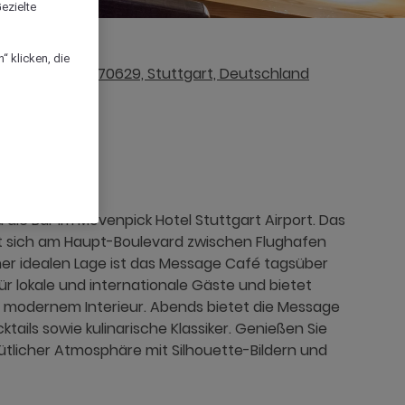
ezielte
“ klicken, die
enstrasse 50, 70629, Stuttgart, Deutschland
die Bar im Mövenpick Hotel Stuttgart Airport. Das
t sich am Haupt-Boulevard zwischen Flughafen
er idealen Lage ist das Message Café tagsüber
für lokale und internationale Gäste und bietet
n modernem Interieur. Abends bietet die Message
ails sowie kulinarische Klassiker. Genießen Sie
tlicher Atmosphäre mit Silhouette-Bildern und