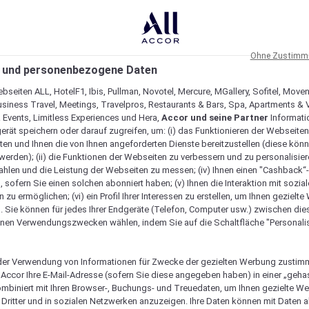
Ohne Zustimmu
 und personenbezogene Daten
bseiten ALL, HotelF1, Ibis, Pullman, Novotel, Mercure, MGallery, Sofitel, Move
usiness Travel, Meetings, Travelpros, Restaurants & Bars, Spa, Apartments & Vi
& Events, Limitless Experiences und Hera,
Accor und seine Partner
Informati
erät speichern oder darauf zugreifen, um: (i) das Funktionieren der Webseiten
ten und Ihnen die von Ihnen angeforderten Dienste bereitzustellen (diese könn
erden); (ii) die Funktionen der Webseiten zu verbessern und zu personalisieren
hlen und die Leistung der Webseiten zu messen; (iv) Ihnen einen "Cashback“
 sofern Sie einen solchen abonniert haben; (v) Ihnen die Interaktion mit sozia
zu ermöglichen; (vi) ein Profil Ihrer Interessen zu erstellen, um Ihnen gezielt
. Sie können für jedes Ihrer Endgeräte (Telefon, Computer usw.) zwischen die
nen Verwendungszwecken wählen, indem Sie auf die Schaltfläche "Personalis
Barkarte
er Verwendung von Informationen für Zwecke der gezielten Werbung zustim
t Accor Ihre E-Mail-Adresse (sofern Sie diese angegeben haben) in einer „geha
ombiniert mit Ihren Browser-, Buchungs- und Treuedaten, um Ihnen gezielte W
Dritter und in sozialen Netzwerken anzuzeigen. Ihre Daten können mit Daten 