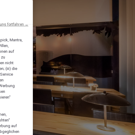
ng fortfahren →
npick, Mantra,
llen,
onen auf
 zu
en nicht
; (iii) die
-Service
len
e Werbung
sen
ieren“
men,
shten“
erbung auf
abgeglichen