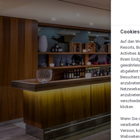
Cookies
Auf den We
Resorts, B
Activities 
Ihrem Endg
gewährleis
abgelehnt w
Besucherza
anzubieten,
Netzwerken 
anzubieten
verschiede
klicken.
Wenn Sie d
verarbeite
Version, k
Webseiten 