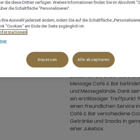
er die diese Dritten verfügen. Weitere Informationen finden Sie im Abschnitt "G
ber die Schaltfläche "Personalisieren“.
Ihre Auswahl jederzeit ändern, indem Sie auf die Schaltfläche „Personalisieren
00 bis 00.00 Uhr. Änderungen vorbehalten.
Flughaf
ink "Cookies“ am Ende der Seite zugänglich ist.
Informationen
+49 711 553440
tner
Anpassen
Alle akzeptieren
Besuchen Sie unser Café und 
Message Café & Bar befinde
und Messegelände. Dank sein
ein erstklassiger Treffpunkt 
einen freundlichen Service i
Café & Bar verschiedene Cockt
Getränke und Snacks in gemü
einer Jukebox.