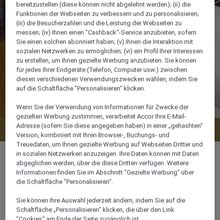
bereitzustellen (diese können nicht abgelehnt werden); (ii) die
Funktionen der Webseiten zu verbessern und zu personalisieren;
(iii) die Besucherzahlen und die Leistung der Webseiten zu
messen; (iv) Ihnen einen "Cashback“-Service anzubieten, sofern
Sie einen solchen abonniert haben; (v) Ihnen die Interaktion mit
sozialen Netzwerken zu ermöglichen; (vi) ein Profil Ihrer Interessen
zu erstellen, um Ihnen gezielte Werbung anzubieten. Sie können
für jedes Ihrer Endgeräte (Telefon, Computer usw.) zwischen
diesen verschiedenen Verwendungszwecken wählen, indem Sie
auf die Schaltfläche "Personalisieren“ klicken.
Wenn Sie der Verwendung von Informationen für Zwecke der
gezielten Werbung zustimmen, verarbeitet Accor Ihre E-Mail-
Adresse (sofern Sie diese angegeben haben) in einer „gehashten“
Verfügbarkeit anzeigen
Version, kombiniert mit Ihren Browser-, Buchungs- und
Treuedaten, um Ihnen gezielte Werbung auf Webseiten Dritter und
in sozialen Netzwerken anzuzeigen. Ihre Daten können mit Daten
abgeglichen werden, über die diese Dritten verfügen. Weitere
Informationen finden Sie im Abschnitt "Gezielte Werbung“ über
die Schaltfläche "Personalisieren“.
26 m²
Sie können Ihre Auswahl jederzeit ändern, indem Sie auf die
Schaltfläche „Personalisieren“ klicken, die über den Link
2 x
"Cookies“ am Ende der Seite zugänglich ist.