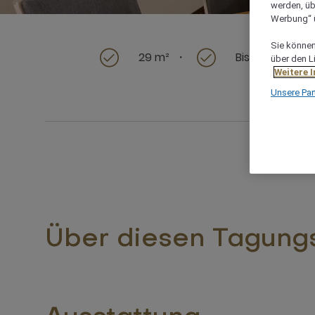
werden, üb
Werbung“ ü
Sie können 
29 m²
Bis zu 12 Gäste
über den L
Weitere 
Unsere Par
Über diesen Tagung