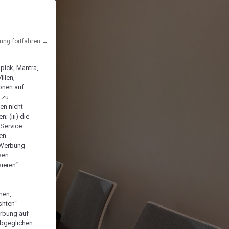
ng fortfahren →
npick, Mantra,
llen,
onen auf
 zu
en nicht
; (iii) die
-Service
len
e Werbung
sen
ieren“
men,
shten“
erbung auf
abgeglichen