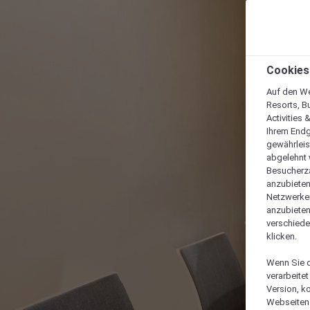
Cookies
Auf den We
Resorts, B
Activities 
Ihrem Endg
gewährleis
abgelehnt w
Besucherza
anzubieten,
Netzwerken 
anzubieten
verschiede
klicken.
Wenn Sie d
verarbeite
Version, k
Webseiten 