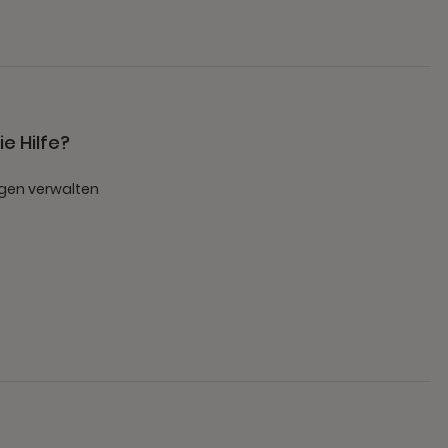
e Hilfe?
gen verwalten
t