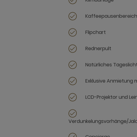
Kaffeepausenbereic
Flipchart
Rednerpult
Natürliches Tageslich
Exklusive Anmietung 
LCD-Projektor und Le
Verdunkelungsvorhänge/Jal
Concierge