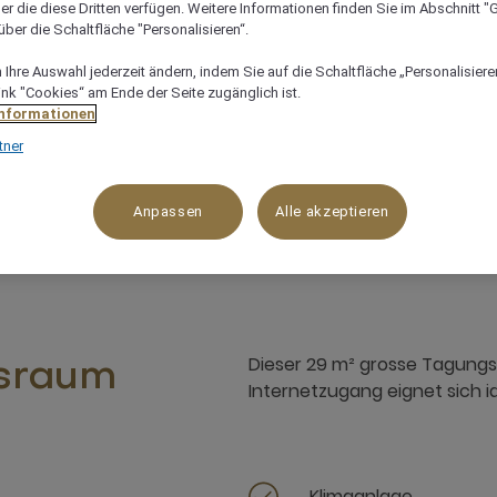
er die diese Dritten verfügen. Weitere Informationen finden Sie im Abschnitt "G
ber die Schaltfläche "Personalisieren“.
Ihre Auswahl jederzeit ändern, indem Sie auf die Schaltfläche „Personalisieren
Ideal für geschäftliche Tagungen
ink "Cookies“ am Ende der Seite zugänglich ist.
Informationen
Lage in der 7. Etage mit Zugang zu unserer Dachterras
tner
Anpassen
Alle akzeptieren
Dieser 29 m² grosse Tagungs
sraum
Internetzugang eignet sich id
Klimaanlage