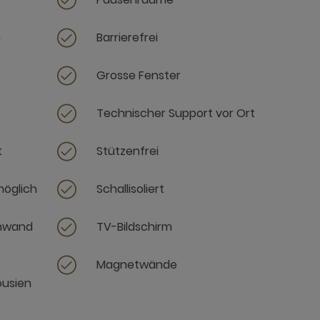
h
Barrierefrei
Grosse Fenster
Technischer Support vor Ort
t
Stützenfrei
möglich
Schallisoliert
inwand
TV-Bildschirm
Magnetwände
ousien