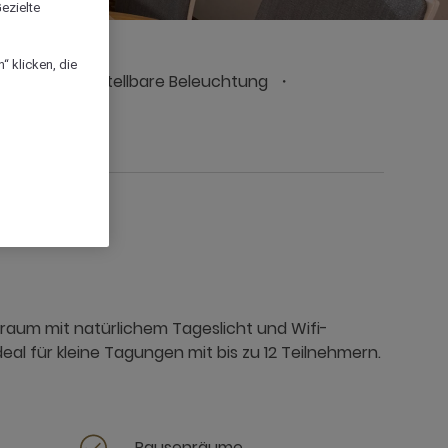
ezielte
“ klicken, die
Individuell einstellbare Beleuchtung
se
raum mit natürlichem Tageslicht und Wifi-
eal für kleine Tagungen mit bis zu 12 Teilnehmern.
Pausenräume