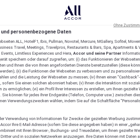
Ohne Zustimmu
 und personenbezogene Daten
bseiten ALL, HotelF1, Ibis, Pullman, Novotel, Mercure, MGallery, Sofitel, Move
usiness Travel, Meetings, Travelpros, Restaurants & Bars, Spa, Apartments & Vi
& Events, Limitless Experiences und Hera,
Accor und seine Partner
Informati
erät speichern oder darauf zugreifen, um: (i) das Funktionieren der Webseiten
ten und Ihnen die von Ihnen angeforderten Dienste bereitzustellen (diese könn
erden); (ii) die Funktionen der Webseiten zu verbessern und zu personalisieren
hlen und die Leistung der Webseiten zu messen; (iv) Ihnen einen "Cashback“
 sofern Sie einen solchen abonniert haben; (v) Ihnen die Interaktion mit sozia
zu ermöglichen; (vi) ein Profil Ihrer Interessen zu erstellen, um Ihnen gezielt
. Sie können für jedes Ihrer Endgeräte (Telefon, Computer usw.) zwischen die
nen Verwendungszwecken wählen, indem Sie auf die Schaltfläche "Personalis
er Verwendung von Informationen für Zwecke der gezielten Werbung zustim
t Accor Ihre E-Mail-Adresse (sofern Sie diese angegeben haben) in einer „geha
ombiniert mit Ihren Browser-, Buchungs- und Treuedaten, um Ihnen gezielte W
Dritter und in sozialen Netzwerken anzuzeigen. Ihre Daten können mit Daten 