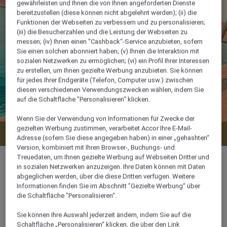
gewährleisten und Ihnen die von Ihnen angeforderten Dienste
bereitzustellen (diese können nicht abgelehnt werden); (ii) die
Funktionen der Webseiten zu verbessern und zu personalisieren;
(iii) die Besucherzahlen und die Leistung der Webseiten zu
messen; (iv) Ihnen einen "Cashback“-Service anzubieten, sofern
Sie einen solchen abonniert haben; (v) Ihnen die Interaktion mit
sozialen Netzwerken zu ermöglichen; (vi) ein Profil Ihrer Interessen
zu erstellen, um Ihnen gezielte Werbung anzubieten. Sie können
für jedes Ihrer Endgeräte (Telefon, Computer usw.) zwischen
diesen verschiedenen Verwendungszwecken wählen, indem Sie
auf die Schaltfläche "Personalisieren“ klicken.
Wenn Sie der Verwendung von Informationen für Zwecke der
gezielten Werbung zustimmen, verarbeitet Accor Ihre E-Mail-
Verfügbarkeit anzeigen
Adresse (sofern Sie diese angegeben haben) in einer „gehashten“
Version, kombiniert mit Ihren Browser-, Buchungs- und
Treuedaten, um Ihnen gezielte Werbung auf Webseiten Dritter und
in sozialen Netzwerken anzuzeigen. Ihre Daten können mit Daten
abgeglichen werden, über die diese Dritten verfügen. Weitere
Informationen finden Sie im Abschnitt "Gezielte Werbung“ über
180 m²
die Schaltfläche "Personalisieren“.
Sie können Ihre Auswahl jederzeit ändern, indem Sie auf die
Hofblick,Gartenblick
Schaltfläche „Personalisieren“ klicken, die über den Link