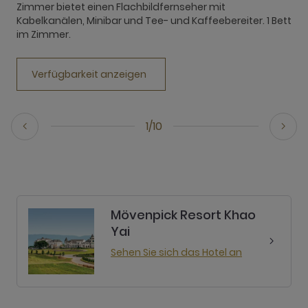
Zimmer bietet einen Flachbildfernseher mit
k
Kabelkanälen, Minibar und Tee- und Kaffeebereiter. 1 Bett
K
im Zimmer.
B
Verfügbarkeit anzeigen
1/10
Mövenpick Resort Khao
Yai
Sehen Sie sich das Hotel an