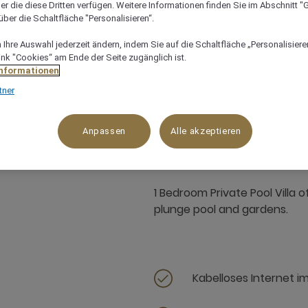
er die diese Dritten verfügen. Weitere Informationen finden Sie im Abschnitt "G
ber die Schaltfläche "Personalisieren“.
Ihre Auswahl jederzeit ändern, indem Sie auf die Schaltfläche „Personalisieren
ink "Cookies“ am Ende der Seite zugänglich ist.
Informationen
tner
150 m²
Gartenblick,Poolseite
4 
Anpassen
Alle akzeptieren
1 Bedroom Private Pool Villa 
plunge pool and gardens.
Kabelloses Internet i