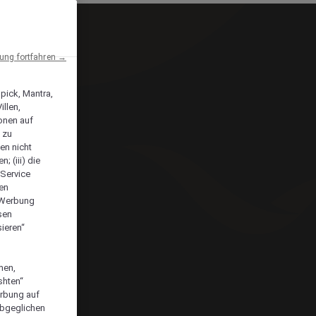
ng fortfahren →
npick, Mantra,
llen,
onen auf
 zu
en nicht
; (iii) die
-Service
len
e Werbung
sen
ieren“
men,
shten“
erbung auf
abgeglichen