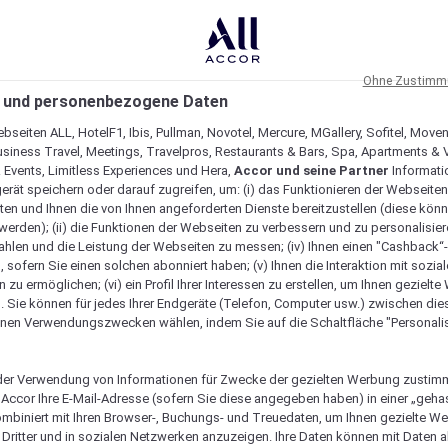
Ohne Zustimmu
 und personenbezogene Daten
bseiten ALL, HotelF1, Ibis, Pullman, Novotel, Mercure, MGallery, Sofitel, Move
usiness Travel, Meetings, Travelpros, Restaurants & Bars, Spa, Apartments & Vi
& Events, Limitless Experiences und Hera,
Accor und seine Partner
Informati
erät speichern oder darauf zugreifen, um: (i) das Funktionieren der Webseiten
ten und Ihnen die von Ihnen angeforderten Dienste bereitzustellen (diese könn
erden); (ii) die Funktionen der Webseiten zu verbessern und zu personalisieren
hlen und die Leistung der Webseiten zu messen; (iv) Ihnen einen "Cashback“
 sofern Sie einen solchen abonniert haben; (v) Ihnen die Interaktion mit sozia
zu ermöglichen; (vi) ein Profil Ihrer Interessen zu erstellen, um Ihnen gezielt
. Sie können für jedes Ihrer Endgeräte (Telefon, Computer usw.) zwischen die
nen Verwendungszwecken wählen, indem Sie auf die Schaltfläche "Personalis
er Verwendung von Informationen für Zwecke der gezielten Werbung zustim
t Accor Ihre E-Mail-Adresse (sofern Sie diese angegeben haben) in einer „geha
ombiniert mit Ihren Browser-, Buchungs- und Treuedaten, um Ihnen gezielte W
Verfügbarkeit anzeigen
Dritter und in sozialen Netzwerken anzuzeigen. Ihre Daten können mit Daten 