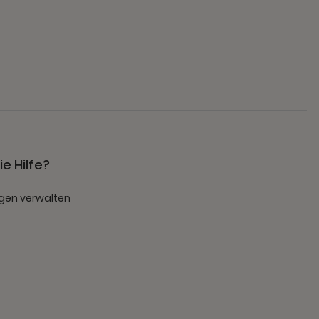
e Hilfe?
gen verwalten
t