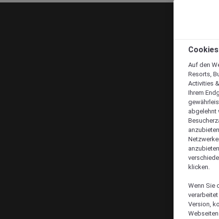
Cookies
Auf den We
Resorts, B
Activities 
Ihrem Endg
gewährleis
abgelehnt w
Besucherza
anzubieten,
Netzwerken 
anzubieten
verschiede
klicken.
Wenn Sie d
verarbeite
Version, k
Webseiten 