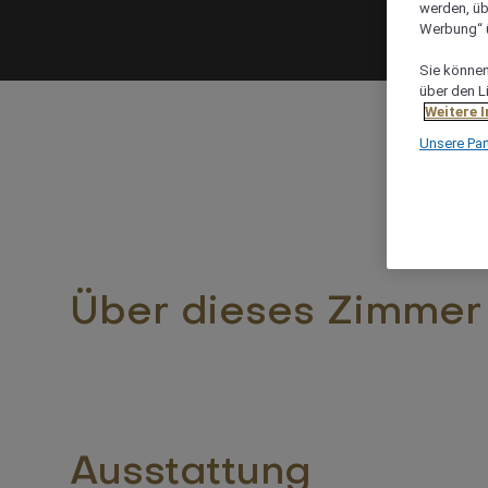
werden, üb
Werbung“ ü
Sie können 
über den L
Weitere 
Unsere Par
Über dieses Zimmer
Ausstattung