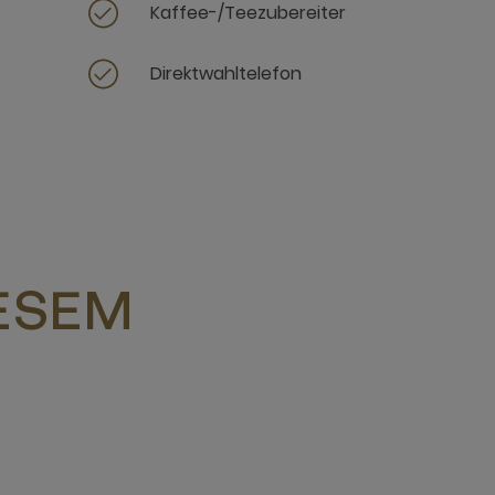
Kaffee-/Teezubereiter
t
Direktwahltelefon
IESEM