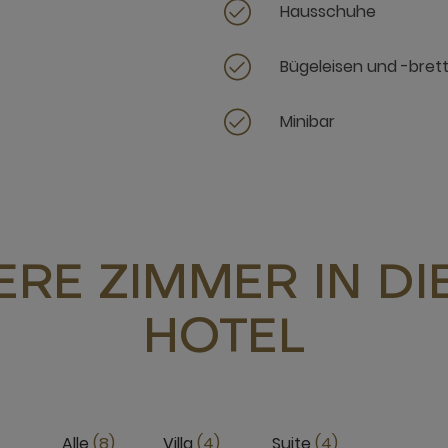
Hausschuhe
Bügeleisen und -bret
Minibar
RE ZIMMER IN D
HOTEL
Alle
8
Villa
4
Suite
4