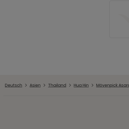
Deutsch
Asien
Thailand
Hua Hin
Mövenpick Asara