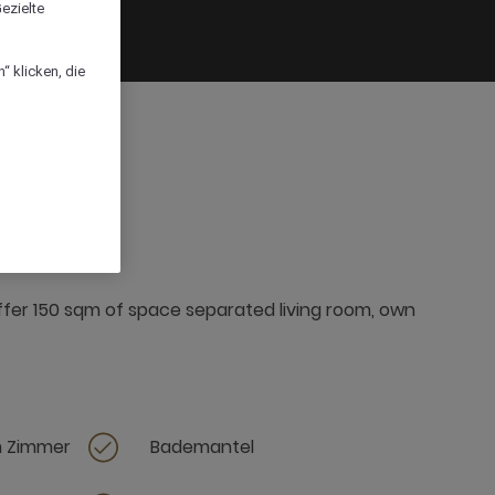
ezielte
“ klicken, die
x
offer 150 sqm of space separated living room, own
m Zimmer
Bademantel