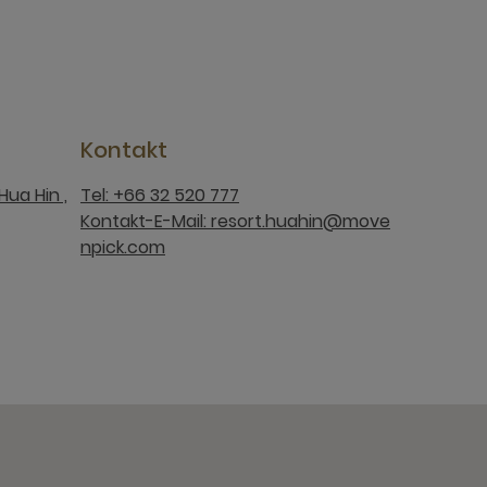
Kontakt
Hua Hin ,
Tel: +66 32 520 777
Kontakt-E-Mail: resort.huahin@move
npick.com