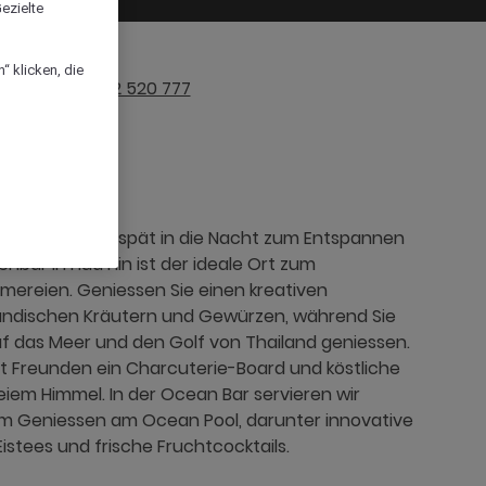
ezielte
“ klicken, die
+66 32 520 777
anzen Tag bis spät in die Nacht zum Entspannen
nbar in Hua Hin ist der ideale Ort zum
mereien. Geniessen Sie einen kreativen
iländischen Kräutern und Gewürzen, während Sie
uf das Meer und den Golf von Thailand geniessen.
it Freunden ein Charcuterie-Board und köstliche
eiem Himmel. In der Ocean Bar servieren wir
m Geniessen am Ocean Pool, darunter innovative
stees und frische Fruchtcocktails.