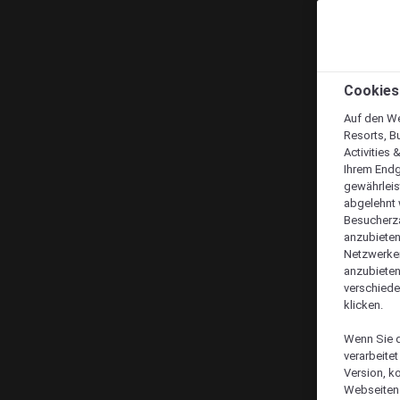
Cookies
Auf den We
Resorts, B
Activities 
Ihrem Endg
gewährleis
abgelehnt w
Besucherza
anzubieten,
Netzwerken 
anzubieten
verschiede
klicken.
Wenn Sie d
verarbeite
Version, k
Webseiten 