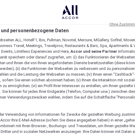
Ohne Zustimmu
 und personenbezogene Daten
bseiten ALL, HotelF1, Ibis, Pullman, Novotel, Mercure, MGallery, Sofitel, Move
usiness Travel, Meetings, Travelpros, Restaurants & Bars, Spa, Apartments & Vi
& Events, Limitless Experiences und Hera,
Accor und seine Partner
Informati
erät speichern oder darauf zugreifen, um: (i) das Funktionieren der Webseiten
ten und Ihnen die von Ihnen angeforderten Dienste bereitzustellen (diese könn
erden); (ii) die Funktionen der Webseiten zu verbessern und zu personalisieren
hlen und die Leistung der Webseiten zu messen; (iv) Ihnen einen "Cashback“
 sofern Sie einen solchen abonniert haben; (v) Ihnen die Interaktion mit sozia
zu ermöglichen; (vi) ein Profil Ihrer Interessen zu erstellen, um Ihnen gezielt
. Sie können für jedes Ihrer Endgeräte (Telefon, Computer usw.) zwischen die
nen Verwendungszwecken wählen, indem Sie auf die Schaltfläche "Personalis
Tisch reservieren
er Verwendung von Informationen für Zwecke der gezielten Werbung zustim
t Accor Ihre E-Mail-Adresse (sofern Sie diese angegeben haben) in einer „geha
ombiniert mit Ihren Browser-, Buchungs- und Treuedaten, um Ihnen gezielte W
Dritter und in sozialen Netzwerken anzuzeigen. Ihre Daten können mit Daten 