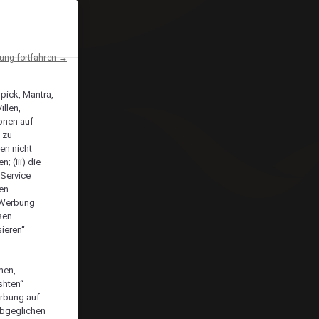
ng fortfahren →
npick, Mantra,
llen,
onen auf
 zu
en nicht
; (iii) die
-Service
len
e Werbung
sen
ieren“
men,
shten“
erbung auf
abgeglichen