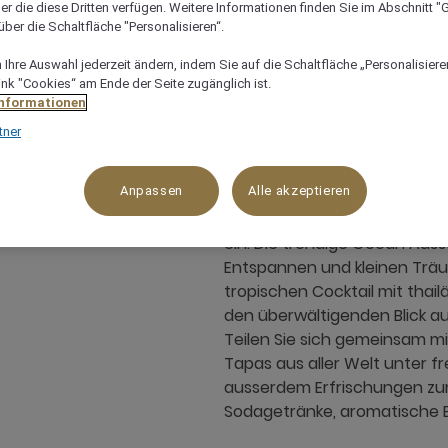
er die diese Dritten verfügen. Weitere Informationen finden Sie im Abschnitt "G
ber die Schaltfläche "Personalisieren“.
Ihre Auswahl jederzeit ändern, indem Sie auf die Schaltfläche „Personalisieren
 Tambon Hua Hin , Amphur Hua Hin, 77110, hua-hin, Thailand
ink "Cookies“ am Ende der Seite zugänglich ist.
Informationen
tner
Anpassen
Alle akzeptieren
Unsere Ocean Bar lädt den g
ant
ein. Die trendige Ocean Ausse
Entspannen und kleinen Träu
tropischen Cocktail mit tha
den überwältigenden Blick a
Teilen Sie sich gemeinsam m
Tapas aus aller Welt unter fr
ausserdem Erfrischungen zu
Sodagetränke, aromatische Ei