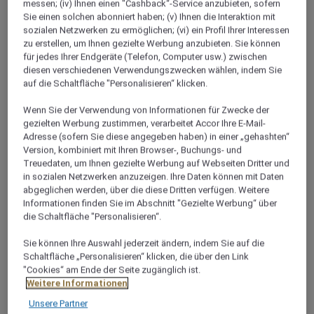
messen; (iv) Ihnen einen "Cashback“-Service anzubieten, sofern
Sie einen solchen abonniert haben; (v) Ihnen die Interaktion mit
sozialen Netzwerken zu ermöglichen; (vi) ein Profil Ihrer Interessen
zu erstellen, um Ihnen gezielte Werbung anzubieten. Sie können
für jedes Ihrer Endgeräte (Telefon, Computer usw.) zwischen
diesen verschiedenen Verwendungszwecken wählen, indem Sie
auf die Schaltfläche "Personalisieren“ klicken.
Wenn Sie der Verwendung von Informationen für Zwecke der
gezielten Werbung zustimmen, verarbeitet Accor Ihre E-Mail-
Adresse (sofern Sie diese angegeben haben) in einer „gehashten“
Version, kombiniert mit Ihren Browser-, Buchungs- und
Treuedaten, um Ihnen gezielte Werbung auf Webseiten Dritter und
Öffnungszeiten
in sozialen Netzwerken anzuzeigen. Ihre Daten können mit Daten
abgeglichen werden, über die diese Dritten verfügen. Weitere
Informationen finden Sie im Abschnitt "Gezielte Werbung“ über
Für Abenteuerlustige bietet das Wassersportzentrum
die Schaltfläche "Personalisieren“.
ein spannendes Angebot an Aktivitäten unter der
Sie können Ihre Auswahl jederzeit ändern, indem Sie auf die
Leitung von professionellen Ausbildern und
Schaltfläche „Personalisieren“ klicken, die über den Link
erfahrenen Teams.
"Cookies“ am Ende der Seite zugänglich ist.
Weitere Informationen
Erleben Sie die Welt des Wassersports und geniessen
Unsere Partner
Sie den endlosen Adrenalinrausch bei sommerlicher