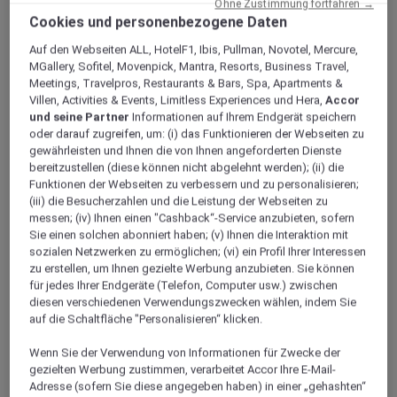
Ohne Zustimmung fortfahren →
Cookies und personenbezogene Daten
Auf den Webseiten ALL, HotelF1, Ibis, Pullman, Novotel, Mercure,
MGallery, Sofitel, Movenpick, Mantra, Resorts, Business Travel,
Meetings, Travelpros, Restaurants & Bars, Spa, Apartments &
Villen, Activities & Events, Limitless Experiences und Hera,
Accor
und seine Partner
Informationen auf Ihrem Endgerät speichern
oder darauf zugreifen, um: (i) das Funktionieren der Webseiten zu
gewährleisten und Ihnen die von Ihnen angeforderten Dienste
bereitzustellen (diese können nicht abgelehnt werden); (ii) die
Funktionen der Webseiten zu verbessern und zu personalisieren;
(iii) die Besucherzahlen und die Leistung der Webseiten zu
messen; (iv) Ihnen einen "Cashback“-Service anzubieten, sofern
Sie einen solchen abonniert haben; (v) Ihnen die Interaktion mit
sozialen Netzwerken zu ermöglichen; (vi) ein Profil Ihrer Interessen
zu erstellen, um Ihnen gezielte Werbung anzubieten. Sie können
für jedes Ihrer Endgeräte (Telefon, Computer usw.) zwischen
diesen verschiedenen Verwendungszwecken wählen, indem Sie
auf die Schaltfläche "Personalisieren“ klicken.
Wenn Sie der Verwendung von Informationen für Zwecke der
gezielten Werbung zustimmen, verarbeitet Accor Ihre E-Mail-
Adresse (sofern Sie diese angegeben haben) in einer „gehashten“