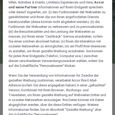
Villen, Activities & Events, Limitless Experiences und Hera,
Accor
und seine Partner
Informationen auf Ihrem Endgerät speichern
oder darauf zugreifen, um: (i) das Funktionieren der Webseiten zu
gewährleisten und Ihnen die von Ihnen angeforderten Dienste
bereitzustellen (diese können nicht abgelehnt werden); (ii) die
Funktionen der Webseiten zu verbessern und zu personalisieren;
(iii) die Besucherzahlen und die Leistung der Webseiten zu
messen; (iv) Ihnen einen "Cashback“-Service anzubieten, sofern
Sie einen solchen abonniert haben; (v) Ihnen die Interaktion mit
sozialen Netzwerken zu ermöglichen; (vi) ein Profil Ihrer Interessen
zu erstellen, um Ihnen gezielte Werbung anzubieten. Sie können
für jedes Ihrer Endgeräte (Telefon, Computer usw.) zwischen
diesen verschiedenen Verwendungszwecken wählen, indem Sie
auf die Schaltfläche "Personalisieren“ klicken.
Wenn Sie der Verwendung von Informationen für Zwecke der
gezielten Werbung zustimmen, verarbeitet Accor Ihre E-Mail-
Adresse (sofern Sie diese angegeben haben) in einer „gehashten“
48 m²
Version, kombiniert mit Ihren Browser-, Buchungs- und
Treuedaten, um Ihnen gezielte Werbung auf Webseiten Dritter und
Ideal für geschäftliche Tagungen, kleine
in sozialen Netzwerken anzuzeigen. Ihre Daten können mit Daten
abgeglichen werden, über die diese Dritten verfügen. Weitere
Veranstaltungen, Lehrgänge und flexible
Informationen finden Sie im Abschnitt "Gezielte Werbung“ über
Anordnungen
die Schaltfläche "Personalisieren“.