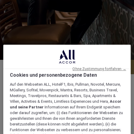
Menü
Tisch reservieren
Ohne Zustimmung fortfahren →
Cookies und personenbezogene Daten
Auf den Webseiten ALL, HotelF1, Ibis, Pullman, Novotel, Mercure,
MGallery, Sofitel, Movenpick, Mantra, Resorts, Business Travel,
Meetings, Travelpros, Restaurants & Bars, Spa, Apartments &
Km 49 Hurghada Safaga Hw, Soma Bay,
Villen, Activities & Events, Limitless Experiences und Hera,
Accor
und seine Partner
Informationen auf Ihrem Endgerät speichern
Rotes Meer, 847115, soma-bay, Ägypten
oder darauf zugreifen, um: (i) das Funktionieren der Webseiten zu
gewährleisten und Ihnen die von Ihnen angeforderten Dienste
+2 065 32608-50
bereitzustellen (diese können nicht abgelehnt werden); (ii) die
Funktionen der Webseiten zu verbessern und zu personalisieren;