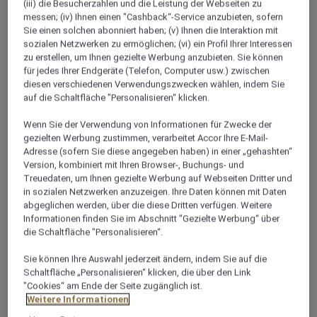
(iii) die Besucherzahlen und die Leistung der Webseiten zu
messen; (iv) Ihnen einen "Cashback“-Service anzubieten, sofern
Sie einen solchen abonniert haben; (v) Ihnen die Interaktion mit
sozialen Netzwerken zu ermöglichen; (vi) ein Profil Ihrer Interessen
zu erstellen, um Ihnen gezielte Werbung anzubieten. Sie können
Über dieses Restaurant
für jedes Ihrer Endgeräte (Telefon, Computer usw.) zwischen
diesen verschiedenen Verwendungszwecken wählen, indem Sie
auf die Schaltfläche "Personalisieren“ klicken.
Eine gehobene Lounge-Bar mit entspannter
Atmosphäre. Die Bar ist von der Lobby und vom
Wenn Sie der Verwendung von Informationen für Zwecke der
Terrassenbereich aus zugänglich. Die Soma Bar bietet
gezielten Werbung zustimmen, verarbeitet Accor Ihre E-Mail-
einen wunderschönen Blick über die stufenförmig
Adresse (sofern Sie diese angegeben haben) in einer „gehashten“
Version, kombiniert mit Ihren Browser-, Buchungs- und
angeordneten Pools und die Lagune im Zentrum des
Treuedaten, um Ihnen gezielte Werbung auf Webseiten Dritter und
Hotels. Das Angebot umfasst verschiedene Snacks
in sozialen Netzwerken anzuzeigen. Ihre Daten können mit Daten
und eine Auswahl an Salaten, Sandwiches sowie
abgeglichen werden, über die diese Dritten verfügen. Weitere
Desserts, darunter auch unsere erstklassige
Informationen finden Sie im Abschnitt "Gezielte Werbung“ über
die Schaltfläche "Personalisieren“.
Mövenpick Eiscreme. Zudem wartet auf Sie eine
umfangreiche Auswahl an alkoholfreien und
Sie können Ihre Auswahl jederzeit ändern, indem Sie auf die
alkoholischen Getränken inklusive Cocktails.
Schaltfläche „Personalisieren“ klicken, die über den Link
"Cookies“ am Ende der Seite zugänglich ist.
Verpassen Sie auf keinen Fall unsere täglich ab 18.00
Weitere Informationen
Uhr eröffnete und unverwechselbare Mövenpick