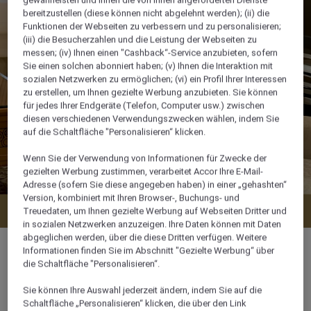
bereitzustellen (diese können nicht abgelehnt werden); (ii) die
Funktionen der Webseiten zu verbessern und zu personalisieren;
(iii) die Besucherzahlen und die Leistung der Webseiten zu
messen; (iv) Ihnen einen "Cashback“-Service anzubieten, sofern
Sie einen solchen abonniert haben; (v) Ihnen die Interaktion mit
sozialen Netzwerken zu ermöglichen; (vi) ein Profil Ihrer Interessen
zu erstellen, um Ihnen gezielte Werbung anzubieten. Sie können
für jedes Ihrer Endgeräte (Telefon, Computer usw.) zwischen
diesen verschiedenen Verwendungszwecken wählen, indem Sie
auf die Schaltfläche "Personalisieren“ klicken.
Wenn Sie der Verwendung von Informationen für Zwecke der
gezielten Werbung zustimmen, verarbeitet Accor Ihre E-Mail-
Adresse (sofern Sie diese angegeben haben) in einer „gehashten“
Version, kombiniert mit Ihren Browser-, Buchungs- und
Verfügbarkeit anzeigen
Treuedaten, um Ihnen gezielte Werbung auf Webseiten Dritter und
in sozialen Netzwerken anzuzeigen. Ihre Daten können mit Daten
abgeglichen werden, über die diese Dritten verfügen. Weitere
Informationen finden Sie im Abschnitt "Gezielte Werbung“ über
die Schaltfläche "Personalisieren“.
Sie können Ihre Auswahl jederzeit ändern, indem Sie auf die
260 m²
Schaltfläche „Personalisieren“ klicken, die über den Link