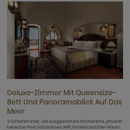
Deluxe-Zimmer Mit Queensize-
Bett Und Panoramablick Auf Das
Meer
3
b
3 Schlafzimmer, voll ausgestattete Kitchenette, privater
M
beheizter Pool, kostenloses WIFI, Kindermädchen-Raum,