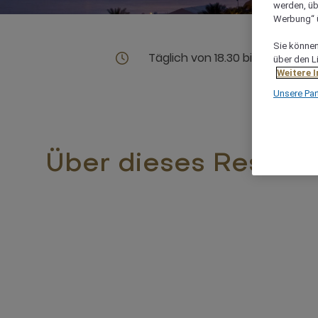
werden, üb
Werbung“ ü
Sie können 
Täglich von 18.30 bis 22.30 Uhr
über den L
Weitere 
Unsere Par
Über dieses Restaur