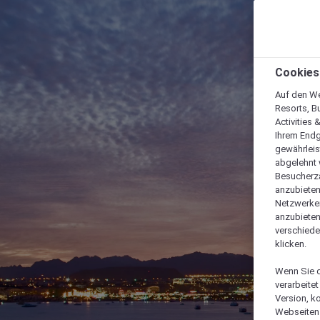
Cookies
Auf den We
Resorts, B
Activities 
Ihrem Endg
gewährleis
abgelehnt w
Besucherza
anzubieten,
Netzwerken 
anzubieten
verschiede
klicken.
Wenn Sie d
verarbeite
Version, k
Webseiten 