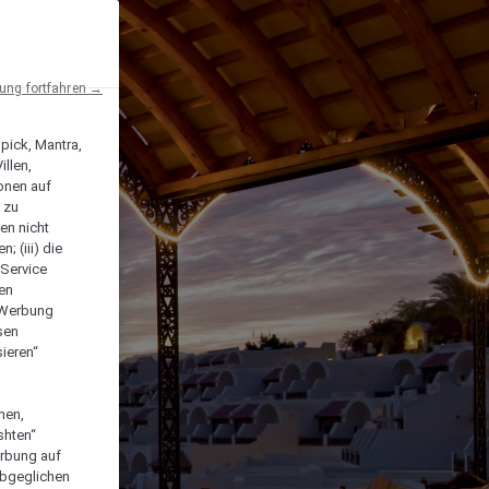
ng fortfahren →
npick, Mantra,
llen,
onen auf
 zu
en nicht
; (iii) die
-Service
len
e Werbung
sen
ieren“
men,
shten“
erbung auf
abgeglichen