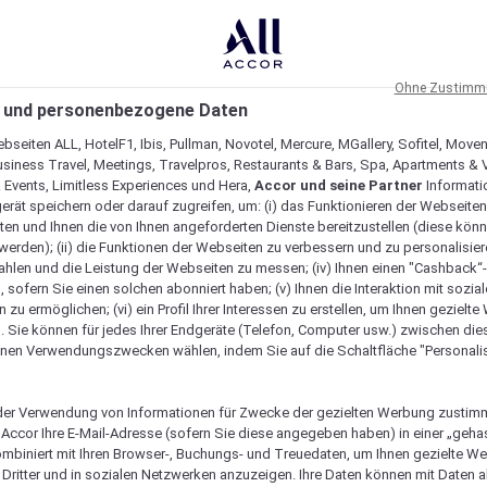
Ohne Zustimmu
 und personenbezogene Daten
bseiten ALL, HotelF1, Ibis, Pullman, Novotel, Mercure, MGallery, Sofitel, Move
usiness Travel, Meetings, Travelpros, Restaurants & Bars, Spa, Apartments & Vi
& Events, Limitless Experiences und Hera,
Accor und seine Partner
Informati
erät speichern oder darauf zugreifen, um: (i) das Funktionieren der Webseiten
ten und Ihnen die von Ihnen angeforderten Dienste bereitzustellen (diese könn
erden); (ii) die Funktionen der Webseiten zu verbessern und zu personalisieren
hlen und die Leistung der Webseiten zu messen; (iv) Ihnen einen "Cashback“
 sofern Sie einen solchen abonniert haben; (v) Ihnen die Interaktion mit sozia
zu ermöglichen; (vi) ein Profil Ihrer Interessen zu erstellen, um Ihnen gezielt
. Sie können für jedes Ihrer Endgeräte (Telefon, Computer usw.) zwischen die
nen Verwendungszwecken wählen, indem Sie auf die Schaltfläche "Personalis
Menü
Tisch reservieren
er Verwendung von Informationen für Zwecke der gezielten Werbung zustim
t Accor Ihre E-Mail-Adresse (sofern Sie diese angegeben haben) in einer „geha
ombiniert mit Ihren Browser-, Buchungs- und Treuedaten, um Ihnen gezielte W
Dritter und in sozialen Netzwerken anzuzeigen. Ihre Daten können mit Daten 