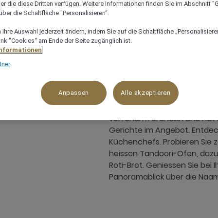
er die diese Dritten verfügen. Weitere Informationen finden Sie im Abschnitt "G
ber die Schaltfläche "Personalisieren“.
Ihre Auswahl jederzeit ändern, indem Sie auf die Schaltfläche „Personalisieren
Naama Bay 46619 South Sinai, 46619, sharm-el-shei
ink "Cookies“ am Ende der Seite zugänglich ist.
Informationen
tner
Anpassen
Alle akzeptieren
Das indische Restaurant "Ran
ant
von Sharm el Sheikh und hat k
Gerichte im Angebot. Entdec
Küchenchefs. Probieren Sie z
heissen Tandoori-Ofen, dazu
Roti-Brot. Geniessen Sie be
Panoramablick über die Naa