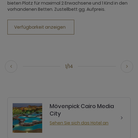
bieten Platz für maximal 2 Erwachsene und 1 Kind in den
P
vorhandenen Betten. Zustellbett gg. Aufpreis.
u
Verfügbarkeit anzeigen
1/14
Mövenpick Cairo Media
City
Sehen Sie sich das Hotel an