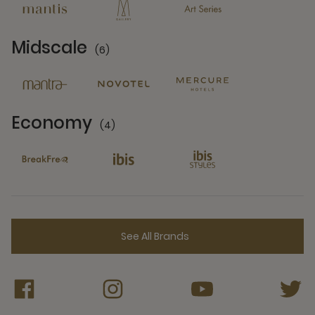
Midscale
(6)
6 Partners
Economy
(4)
4 Partners
See All Brands