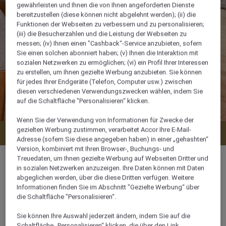
gewährleisten und Ihnen die von Ihnen angeforderten Dienste
bereitzustellen (diese können nicht abgelehnt werden); (ii) die
Funktionen der Webseiten zu verbessern und zu personalisieren;
(iii) die Besucherzahlen und die Leistung der Webseiten zu
messen; (iv) Ihnen einen "Cashback“-Service anzubieten, sofern
Sie einen solchen abonniert haben; (v) Ihnen die Interaktion mit
sozialen Netzwerken zu ermöglichen; (vi) ein Profil Ihrer Interessen
zu erstellen, um Ihnen gezielte Werbung anzubieten. Sie können
für jedes Ihrer Endgeräte (Telefon, Computer usw.) zwischen
diesen verschiedenen Verwendungszwecken wählen, indem Sie
auf die Schaltfläche "Personalisieren“ klicken.
Wenn Sie der Verwendung von Informationen für Zwecke der
gezielten Werbung zustimmen, verarbeitet Accor Ihre E-Mail-
Verfügbarkeit anzeigen
Adresse (sofern Sie diese angegeben haben) in einer „gehashten“
Version, kombiniert mit Ihren Browser-, Buchungs- und
Treuedaten, um Ihnen gezielte Werbung auf Webseiten Dritter und
in sozialen Netzwerken anzuzeigen. Ihre Daten können mit Daten
abgeglichen werden, über die diese Dritten verfügen. Weitere
Informationen finden Sie im Abschnitt "Gezielte Werbung“ über
218 m²
die Schaltfläche "Personalisieren“.
Sie können Ihre Auswahl jederzeit ändern, indem Sie auf die
Poolseite
Schaltfläche „Personalisieren“ klicken, die über den Link