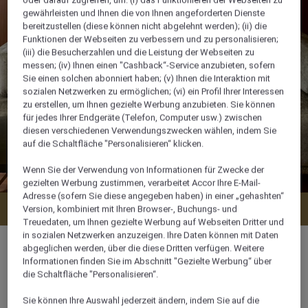
oder darauf zugreifen, um: (i) das Funktionieren der Webseiten zu
gewährleisten und Ihnen die von Ihnen angeforderten Dienste
bereitzustellen (diese können nicht abgelehnt werden); (ii) die
Funktionen der Webseiten zu verbessern und zu personalisieren;
(iii) die Besucherzahlen und die Leistung der Webseiten zu
messen; (iv) Ihnen einen "Cashback“-Service anzubieten, sofern
Sie einen solchen abonniert haben; (v) Ihnen die Interaktion mit
sozialen Netzwerken zu ermöglichen; (vi) ein Profil Ihrer Interessen
zu erstellen, um Ihnen gezielte Werbung anzubieten. Sie können
für jedes Ihrer Endgeräte (Telefon, Computer usw.) zwischen
diesen verschiedenen Verwendungszwecken wählen, indem Sie
auf die Schaltfläche "Personalisieren“ klicken.
Wenn Sie der Verwendung von Informationen für Zwecke der
gezielten Werbung zustimmen, verarbeitet Accor Ihre E-Mail-
Adresse (sofern Sie diese angegeben haben) in einer „gehashten“
Verfügbarkeit anzeigen
Version, kombiniert mit Ihren Browser-, Buchungs- und
Treuedaten, um Ihnen gezielte Werbung auf Webseiten Dritter und
in sozialen Netzwerken anzuzeigen. Ihre Daten können mit Daten
abgeglichen werden, über die diese Dritten verfügen. Weitere
Informationen finden Sie im Abschnitt "Gezielte Werbung“ über
die Schaltfläche "Personalisieren“.
71 m²
Sie können Ihre Auswahl jederzeit ändern, indem Sie auf die