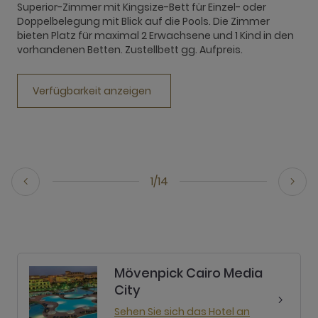
Superior-Zimmer mit Kingsize-Bett für Einzel- oder
D
Doppelbelegung mit Blick auf die Pools. Die Zimmer
E
bieten Platz für maximal 2 Erwachsene und 1 Kind in den
P
vorhandenen Betten. Zustellbett gg. Aufpreis.
u
Verfügbarkeit anzeigen
1/14
Mövenpick Cairo Media
City
Sehen Sie sich das Hotel an