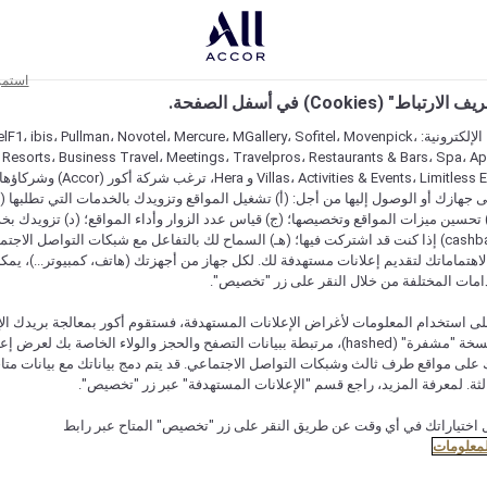
استمر
اط" (Cookies) في أسفل الصفحة.
على مواقعنا الإلكترونية: F1، ibis، Pullman، Novotel، Mercure، MGallery، Sofitel، Movenpick
 Resorts، Business Travel، Meetings، Travelpros، Restaurants & Bars، Spa، A
Villas، Activities & Events، Limitless Experiences
جهازك أو الوصول إليها من أجل: (أ) تشغيل المواقع وتزويدك بالخدمات التي تطلبها (ل
تحسين ميزات المواقع وتخصيصها؛ (ج) قياس عدد الزوار وأداء المواقع؛ (د) تزويدك بخ
النقود" (cashback) إذا كنت قد اشتركت فيها؛ (هـ) السماح لك بالتفاعل مع شبكات التواصل الاج
هتماماتك لتقديم إعلانات مستهدفة لك. لكل جهاز من أجهزتك (هاتف، كمبيوتر...)، يمكنك
امات المختلفة من خلال النقر على زر "تخصيص".
ى استخدام المعلومات لأغراض الإعلانات المستهدفة، فستقوم أكور بمعالجة بريدك الإل
قدمته) في نسخة "مشفرة" (hashed)، مرتبطة ببيانات التصفح والحجز والولاء الخاصة بك لعرض 
على مواقع طرف ثالث وشبكات التواصل الاجتماعي. قد يتم دمج بياناتك مع بيانات متا
لثة. لمعرفة المزيد، راجع قسم "الإعلانات المستهدفة" عبر زر "تخصيص".
 اختياراتك في أي وقت عن طريق النقر على زر "تخصيص" المتاح عبر رابط
لمعلومات