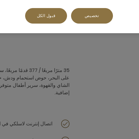
تخصيص
قبول الكل
م²
إطلالة جانبية على حوض السباحة,بجانب البحر
35 مترًا مربعًا / 7
على البحر، حوض استحمام ودش، خدم
الشاي والقهوة، سرير أطفال متوفر
إضافية.
اتصال إنترنت لاسلكي في ا