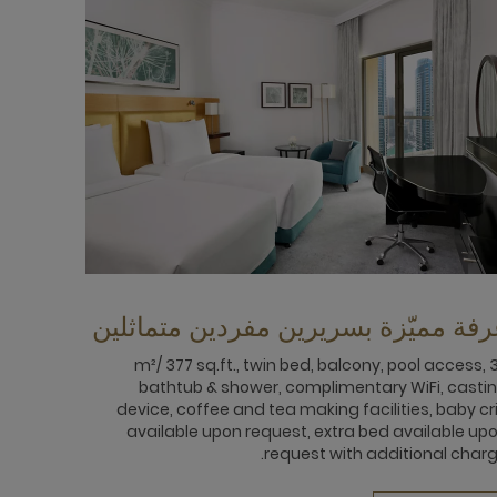
رفة مميّزة بسريرين مفردين متماثلين
35 m²/ 377 sq.ft., twin bed, balcony, pool access,
bathtub & shower, complimentary WiFi, casti
device, coffee and tea making facilities, baby cr
available upon request, extra bed available up
request with additional charg