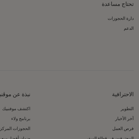
تحتاج مساعدة
دارة الحجوزات
الدعم
الاحترافية
نبذة عن موڤنب
التطوير
اكتشف موفنبيك
آخر الأخبار
برنامج ولاء
فرص العمل
الحجوزات المركز
المحترفون في قطاع السفر
ضمان أفضل سعر