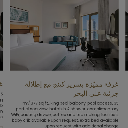
غرفة مميّزة بسرير كينج مع إطلالة
غ
جزئية على البحر
ng
35 m²/ 377 sq.ft., king bed, balcony, pool access,
ib
partial sea view, bathtub & shower, complimentary
on
WiFi, casting device, coffee and tea making facilities,
e.
baby crib available upon request, extra bed available
upon request with additional charge.