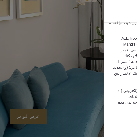
ار بدون موافقة ←
ALL، hotel،
Mantra،
 و Hera، ترغب شركة أكور (Accor) وشركاؤها في تخزين
ا يمكنك
دمة "استرداد
تماعي؛ (و) تحديد
 الاختيار بين
كتروني (إذا
إعلانات
حة لدى هذه
عرض التوافر