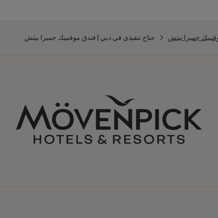
ڤنبيك جميرا بيتش
جناح تنفيذي في دبي | فندق موفنبيك جميرا بيتش