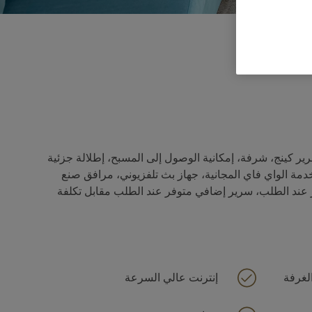
4 x
37 قدمًا مربعًا، سرير كينج، شرفة، إمكانية الوصول إلى المسبح، إطلالة جزئية
ة الواي فاي المجانية، جهاز بث تلفزيوني، مرافق صنع
 عند الطلب، سرير إضافي متوفر عند الطلب مقابل تكلفة
لغرفة
إنترنت عالي السرعة