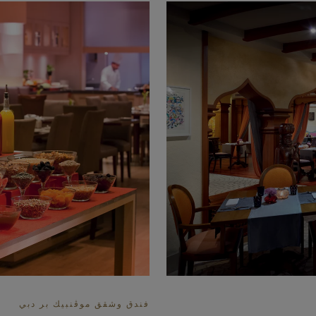
فندق وشقق موڤنبيك بر دبي