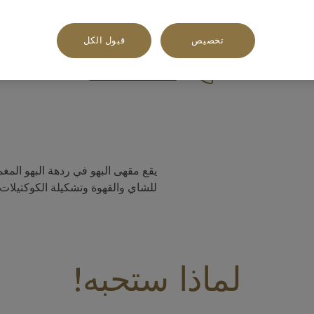
تخصيص
قبول الكل
شارع 19 عود ميثاء, مقابل المستشفى الأمريكي, صندوق بريد 32733, 32733, dubai, الإمارات العربية المتحدة
+971 4 336 6000
يقع مقهى البهو في ردهة البهو الم
للشاي والقهوة وتشكيلة الكوكتيلات
لماذا ستحبه!