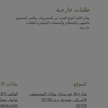
طلبات خارجية
يقدّم كافيه لاونج العديد من المشروبات والخبز المصنوع
بالمقهى والشطائر والمعجنات المتوفرة كطلبات
خارجية.
الموقع
بيانات الا
شارع 19 عود ميثاء, مقابل المستشفى
الهاتف: 971 4 336 6000+
الأمريكي, صندوق بريد 32733
pick.com
32733