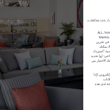
ار بدون موافقة ←
ALL، hotel،
Mantra،
 و Hera، ترغب شركة أكور (Accor) وشركاؤها في تخزين
ا يمكنك
دمة "استرداد
تماعي؛ (و) تحديد
 الاختيار بين
كتروني (إذا
إعلانات
حة لدى هذه