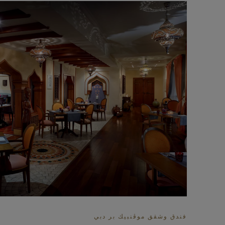
فندق وشقق موڤنبيك بر دبي