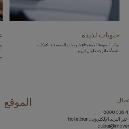
حلويات لذيذة
ع
يمكن لضيوفنا الاستمتاع بالوجبات الخفيفة والكعكات
يم
المُعدَّة طازجة طوال اليوم.
ال
تر
تصال
الموقع و
تواصل معنا عبر البريد الإلكتروني: hotel.bur
dubai@moven