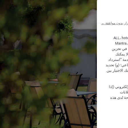
ار بدون موافقة ←
ALL، hotel،
Mantra،
 و Hera، ترغب شركة أكور (Accor) وشركاؤها في تخزين
ا يمكنك
دمة "استرداد
تماعي؛ (و) تحديد
 الاختيار بين
كتروني (إذا
إعلانات
حة لدى هذه