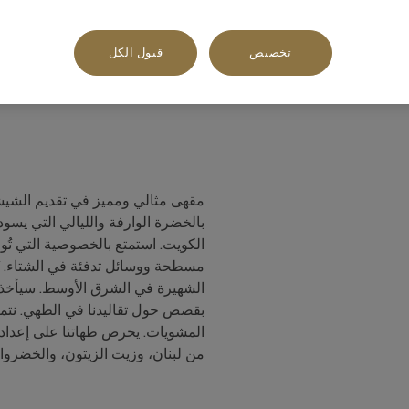
تخصيص
قبول الكل
مقهى مثالي ومميز في تقديم الشيش
بالخضرة الوارفة والليالي التي يسو
الكويت. استمتع بالخصوصية التي تُوف
مسطحة ووسائل تدفئة في الشتاء. تُق
الشهيرة في الشرق الأوسط. سيأخذك
بقصص حول تقاليدنا في الطهي. نتميز 
المشويات. يحرص طهاتنا على إعداد ك
من لبنان، وزيت الزيتون، والخضروا