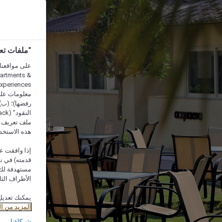
"ملفات تعريف الارتب
partments &
معلومات على 
رفضها)؛ (ب) 
ملف تعريف لا
هذه الاستخد
إذا وافقت عل
مستهدفة لك 
الأطراف الثا
يمكنك تعديل
المزيد من ا
شركاؤنا