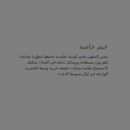
خيم خاصة
يتميز المقهى بخيم كويتية تقليدية جميعها مُجهَّزة بشاشة
تلفزيون مسطحة ووسائل تدفئة في الشتاء. يمكنك
الاستمتاع بقائمة وجبات خفيفة عربية وسط الخضرة
الوارفة في ليالٍ يسودها الدفء.