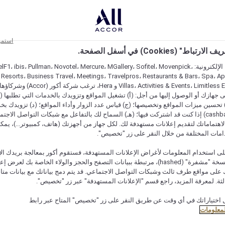
استمر
اط" (Cookies) في أسفل الصفحة.
على مواقعنا الإلكترونية: F1، ibis، Pullman، Novotel، Mercure، MGallery، Sofitel، Movenpick
 Resorts، Business Travel، Meetings، Travelpros، Restaurants & Bars، Spa، A
Villas، Activities & Events، Limitless Experiences
جهازك أو الوصول إليها من أجل: (أ) تشغيل المواقع وتزويدك بالخدمات التي تطلبها (ل
تحسين ميزات المواقع وتخصيصها؛ (ج) قياس عدد الزوار وأداء المواقع؛ (د) تزويدك بخ
النقود" (cashback) إذا كنت قد اشتركت فيها؛ (هـ) السماح لك بالتفاعل مع شبكات التواصل الاج
هتماماتك لتقديم إعلانات مستهدفة لك. لكل جهاز من أجهزتك (هاتف، كمبيوتر...)، يمكنك
امات المختلفة من خلال النقر على زر "تخصيص".
ى استخدام المعلومات لأغراض الإعلانات المستهدفة، فستقوم أكور بمعالجة بريدك الإل
قدمته) في نسخة "مشفرة" (hashed)، مرتبطة ببيانات التصفح والحجز والولاء الخاصة بك لعرض 
على مواقع طرف ثالث وشبكات التواصل الاجتماعي. قد يتم دمج بياناتك مع بيانات متا
لثة. لمعرفة المزيد، راجع قسم "الإعلانات المستهدفة" عبر زر "تخصيص".
القائمة
احجز طاولة
 اختياراتك في أي وقت عن طريق النقر على زر "تخصيص" المتاح عبر رابط
لمعلومات