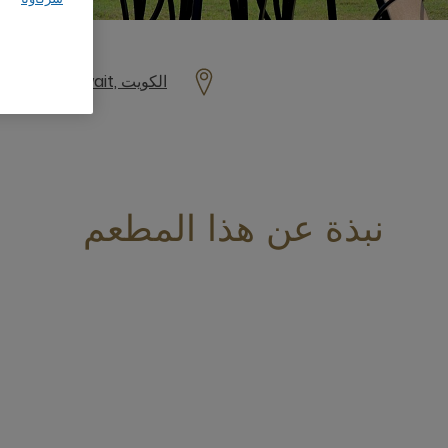
P O Box 713 Safat 13008, Free Trade Zone, P O Box 713 Safat 13008, 13008, kuwait, الكويت
نبذة عن هذا المطعم