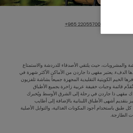
+965 22055700
ة والمشروبات، حيث يلتقي الأصدقاء للدردشة والاستمتاع
دها الدفء. يعتبر مقهى ذا جاردن من الأماكن الأكثر شهرة في
رها الخيم الكويتية التقليدية المجهزة جميعاً بشاشة تلفزيون
دَّم قائمة وجبات خفيفة عربية زاخرة بجميع الأطباق
 مقهى ذا جاردن في رحلة إلى الشرق الأوسط ويُخبرك
بتقديم أشهى الأطباق اللبنانية بالإضافة إلى أطايب
ل طبق باستخدام أجود المكونات الغذائية، والتوابل الأصلية
ت الطازجة.