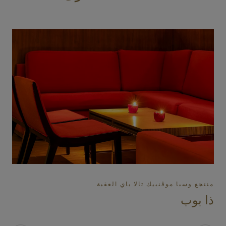
منتجع وسبا موڤنبيك تالا باي العقبة
ذا بوب