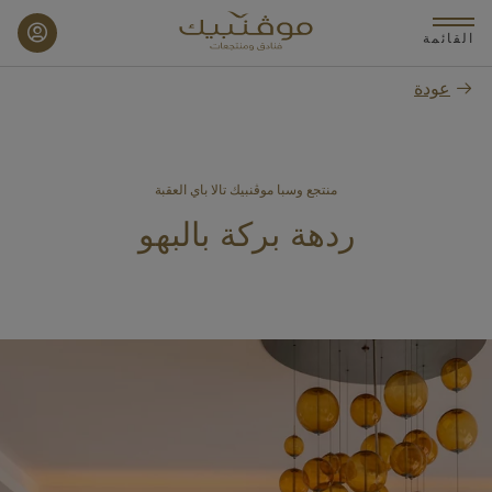
p
o
القائمة
n
عودة
t
منتجع وسبا موڤنبيك تالا باي العقبة
ردهة بركة بالبهو