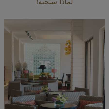
لماذا ستحبه!