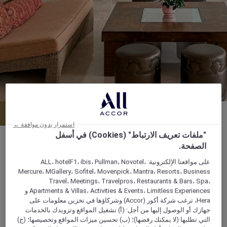
القائمة
احجز طاولة
استمرار بدون موافقة ←
"ملفات تعريف الارتباط" (Cookies) في أسفل
الصفحة.
على مواقعنا الإلكترونية: ALL، hotelF1، ibis، Pullman، Novotel،
يومياً: من الساعة 9:00 صباحاً إلى الساعة 11:00 مساءً
Mercure، MGallery، Sofitel، Movenpick، Mantra، Resorts، Business
Travel، Meetings، Travelpros، Restaurants & Bars، Spa،
ساعات التخفيضات: من الساعة 7:00 مساءً إلى
Apartments & Villas، Activities & Events، Limitless Experiences و
الساعة 9:00 مساءً
Hera، ترغب شركة أكور (Accor) وشركاؤها في تخزين معلومات على
جهازك أو الوصول إليها من أجل: (أ) تشغيل المواقع وتزويدك بالخدمات
Po Box 2425 South Beach Road, Tala Bay
التي تطلبها (لا يمكنك رفضها)؛ (ب) تحسين ميزات المواقع وتخصيصها؛ (ج)