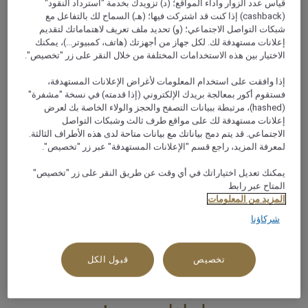
قياس عدد الزوار وأداء المواقع؛ (د) تزويدك بخدمة "استرداد النقود"
Area, 77110, aqaba, الأردن
(cashback) إذا كنت قد اشتركت فيها؛ (هـ) السماح لك بالتفاعل مع
شبكات التواصل الاجتماعي؛ (و) تحديد ملف تعريف لاهتماماتك لتقديم
+962 3 209 0300
إعلانات مستهدفة لك. لكل جهاز من أجهزتك (هاتف، كمبيوتر...)، يمكنك
الاختيار بين هذه الاستخدامات المختلفة من خلال النقر على زر "تخصيص".
إذا وافقت على استخدام المعلومات لأغراض الإعلانات المستهدفة،
فستقوم أكور بمعالجة بريدك الإلكتروني (إذا قدمته) في نسخة "مشفرة"
(hashed)، مرتبطة ببيانات التصفح والحجز والولاء الخاصة بك لعرض
إعلانات مستهدفة لك على مواقع طرف ثالث وشبكات التواصل
نبذة عن هذا المطعم
الاجتماعي. قد يتم دمج بياناتك مع بيانات متاحة لدى هذه الأطراف الثالثة.
لمعرفة المزيد، راجع قسم "الإعلانات المستهدفة" عبر زر "تخصيص".
تقع ردهة بركة في طابق البهو وتتميز بإطلالات مذهلة على خليج
يمكنك تعديل اختياراتك في أي وقت عن طريق النقر على زر "تخصيص"
العقبة، وتقدّم مجموعة متنوعة من القهوة والمشروبات. وبفضل
المتاح عبر رابط
ما تتمتع به هذه الردهة من مناظر لا مثيل لها وأجواء الاسترخاء
المزيد من المعلومات
الرائعة، فإنها تُعتبر اختياراً محبوباً في أي وقت من اليوم. الانضمام
شركاؤنا
إلينا في ساعة التخفيضات من الساعة 7:00 حتى الساعة 9:00
مساءً للاستمتاع بعروضنا المميزة على جميع المشروبات المحلية.
تخصيص
قبول الكل