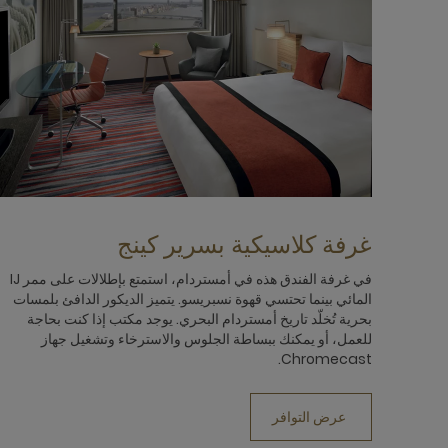
غرفة كلاسيكية بسرير كينج
في غرفة الفندق هذه في أمستردام، استمتع بإطلالات على ممر IJ
المائي بينما تحتسي قهوة نسبريسو. يتميز الديكور الدافئ بلمسات
بحرية تُخلّد تاريخ أمستردام البحري. يوجد مكتب إذا كنت بحاجة
للعمل، أو يمكنك ببساطة الجلوس والاسترخاء وتشغيل جهاز
Chromecast.
عرض التوافر