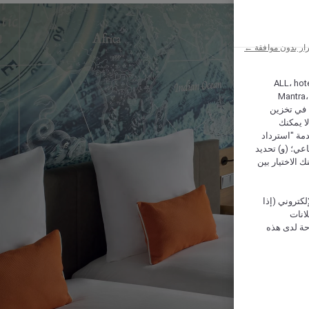
ار بدون موافقة ←
ALL، hotel،
Mantra،
 و Hera، ترغب شركة أكور (Accor) وشركاؤها في تخزين
ا يمكنك
دمة "استرداد
تماعي؛ (و) تحديد
 الاختيار بين
كتروني (إذا
إعلانات
حة لدى هذه