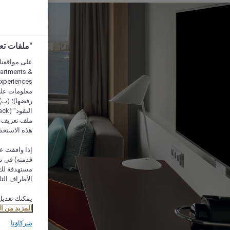
"ملفات تعريف الارتب
partments &
معلومات على 
رفضها)؛ (ب) 
ملف تعريف لا
هذه الاستخد
إذا وافقت عل
مستهدفة لك 
الأطراف الثا
يمكنك تعديل
المزيد من ا
شركاؤنا