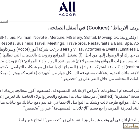
استمر
اط" (Cookies) في أسفل الصفحة.
على مواقعنا الإلكترونية: F1، ibis، Pullman، Novotel، Mercure، MGallery، Sofitel، Movenpick
 Resorts، Business Travel، Meetings، Travelpros، Restaurants & Bars، Spa، A
Villas، Activities & Events، Limitless Experiences
جهازك أو الوصول إليها من أجل: (أ) تشغيل المواقع وتزويدك بالخدمات التي تطلبها (ل
تحسين ميزات المواقع وتخصيصها؛ (ج) قياس عدد الزوار وأداء المواقع؛ (د) تزويدك بخ
النقود" (cashback) إذا كنت قد اشتركت فيها؛ (هـ) السماح لك بالتفاعل مع شبكات التواصل الاج
هتماماتك لتقديم إعلانات مستهدفة لك. لكل جهاز من أجهزتك (هاتف، كمبيوتر...)، يمكنك
امات المختلفة من خلال النقر على زر "تخصيص".
ى استخدام المعلومات لأغراض الإعلانات المستهدفة، فستقوم أكور بمعالجة بريدك الإل
قدمته) في نسخة "مشفرة" (hashed)، مرتبطة ببيانات التصفح والحجز والولاء الخاصة بك لعرض 
على مواقع طرف ثالث وشبكات التواصل الاجتماعي. قد يتم دمج بياناتك مع بيانات متا
لثة. لمعرفة المزيد، راجع قسم "الإعلانات المستهدفة" عبر زر "تخصيص".
 اختياراتك في أي وقت عن طريق النقر على زر "تخصيص" المتاح عبر رابط
لمعلومات
عرض التوافر