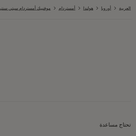
العربية
أوروبا
هولندا
أمستردام
موفنبيك أمستردام سيتي سنتر
تحتاج مساعدة