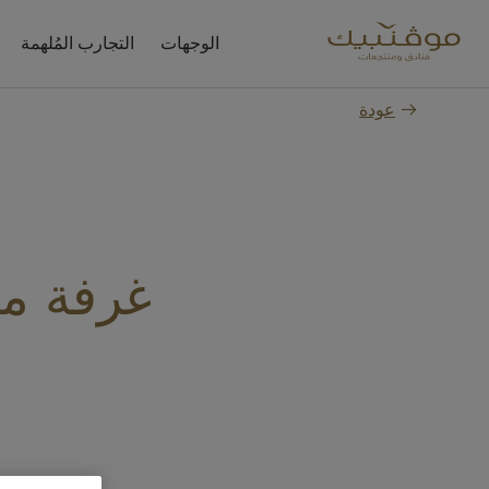
الوجهات
التجارب المُلهمة
عودة
غرفة مم