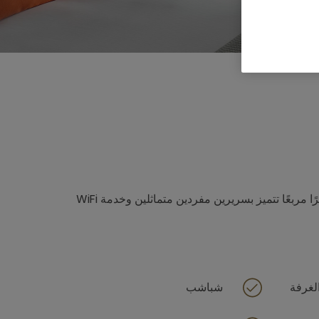
غرفة مميّزة عصرية بمساحة 26 مترًا مربعًا تتميز بسريرين مفردين متماثلين وخدمة WiFi
لغرفة
شباشب