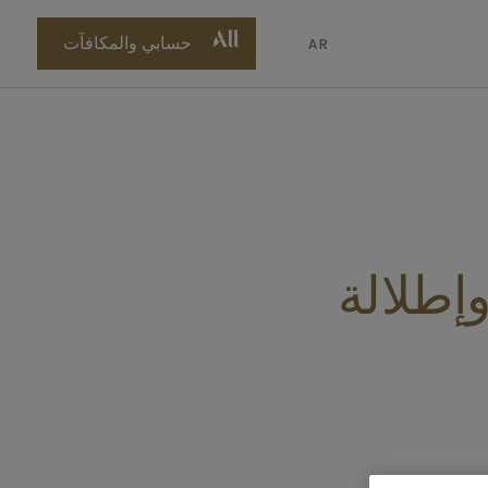
p
o
حسابي والمكافآت
AR
n
t
إطلالة