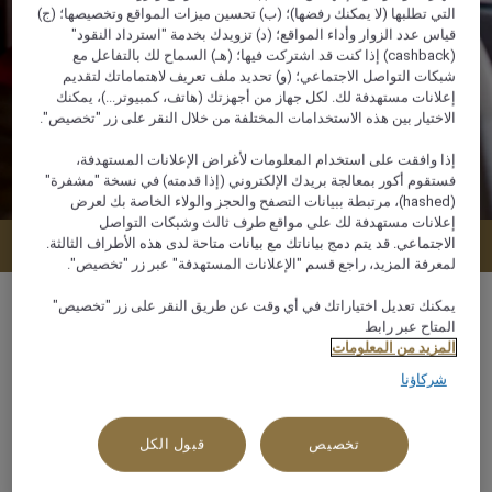
التي تطلبها (لا يمكنك رفضها)؛ (ب) تحسين ميزات المواقع وتخصيصها؛ (ج)
قياس عدد الزوار وأداء المواقع؛ (د) تزويدك بخدمة "استرداد النقود"
(cashback) إذا كنت قد اشتركت فيها؛ (هـ) السماح لك بالتفاعل مع
شبكات التواصل الاجتماعي؛ (و) تحديد ملف تعريف لاهتماماتك لتقديم
إعلانات مستهدفة لك. لكل جهاز من أجهزتك (هاتف، كمبيوتر...)، يمكنك
الاختيار بين هذه الاستخدامات المختلفة من خلال النقر على زر "تخصيص".
إذا وافقت على استخدام المعلومات لأغراض الإعلانات المستهدفة،
فستقوم أكور بمعالجة بريدك الإلكتروني (إذا قدمته) في نسخة "مشفرة"
(hashed)، مرتبطة ببيانات التصفح والحجز والولاء الخاصة بك لعرض
إعلانات مستهدفة لك على مواقع طرف ثالث وشبكات التواصل
عرض التوافر
الاجتماعي. قد يتم دمج بياناتك مع بيانات متاحة لدى هذه الأطراف الثالثة.
لمعرفة المزيد، راجع قسم "الإعلانات المستهدفة" عبر زر "تخصيص".
يمكنك تعديل اختياراتك في أي وقت عن طريق النقر على زر "تخصيص"
المتاح عبر رابط
المزيد من المعلومات
71 م²
شركاؤنا
2 x
تخصيص
قبول الكل