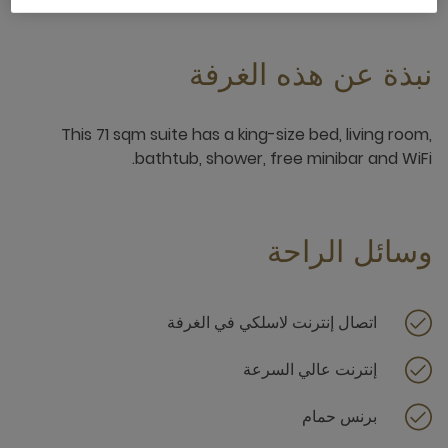
نبذة عن هذه الغرفة
This 71 sqm suite has a king-size bed, living room,
bathtub, shower, free minibar and WiFi.
وسائل الراحة
اتصال إنترنت لاسلكي في الغرفة
إنترنت عالي السرعة
برنس حمام