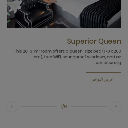
n
Superior Queen
),
This 28-31 m² room offers a queen-size bed (170 x 200
g.
cm), free WIFI, soundproof windows, and air
conditioning.
عرض التوافر
1/9